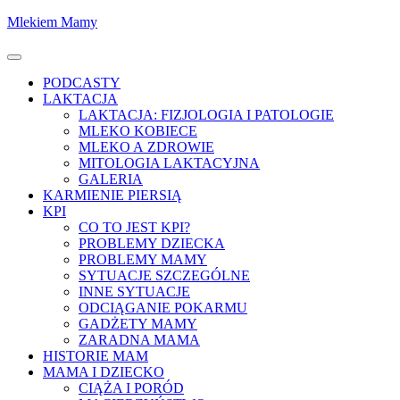
Skocz
Mlekiem Mamy
do
treści
Menu
PODCASTY
LAKTACJA
LAKTACJA: FIZJOLOGIA I PATOLOGIE
MLEKO KOBIECE
MLEKO A ZDROWIE
MITOLOGIA LAKTACYJNA
GALERIA
KARMIENIE PIERSIĄ
KPI
CO TO JEST KPI?
PROBLEMY DZIECKA
PROBLEMY MAMY
SYTUACJE SZCZEGÓLNE
INNE SYTUACJE
ODCIĄGANIE POKARMU
GADŻETY MAMY
ZARADNA MAMA
HISTORIE MAM
MAMA I DZIECKO
CIĄŻA I PORÓD