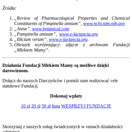
Źródła:
„Review of Pharmacological Properties and Chemical
Constituents of Pimpinella anisum”,
www.ncbi.nlm.nih.gov
„Anise”,
www.botanical.com
„Pampinella anisum”,
www.e-lactancia.org
„Illicium verum”,
www.e-lactancia.org
.
Obrazek wyróżniający: zdjęcie z archiwum Fundacji
„Mlekiem Mamy”.
Działania Fundacji Mlekiem Mamy są możliwe dzięki
darowiznom.
Dołącz do naszych Darczyńców i pomóż nam realizować cele
statutowe Fundacji.
Dokonaj wpłaty
10 zł
20 zł
50 zł
Inna
WESPRZYJ FUNDACJĘ
Skorzystaj z naszych usług świadczonych w ramach działalności
odpłatnej.