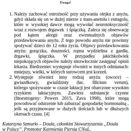
Uwaga!
Należy zachować ostrożność przy używaniu olejku z anyżu,
gdyż składa się on w dużej mierze z trans-anetolu i estragolu,
które w wysokiej dawce mogą wywołać neurotoksyczność
wraz z rozwojem drgawek i śpiączką. Zaleca się obserwację
pod kątem alergii oraz ewentualnych objawów
przedawkowania anyżu. Z tego powodu anyżu nie powinny
spożywać dzieci do 12 roku życia. Objawy przedawkowania
anyżu: gorączka, duszności, ropna wydzielina z gardła,
drgawki, śpiączka. W przypadku jakichkolwiek
niepokojących objawów należy niezwłocznie zasięgnąć opinii
lekarza. Biedrzeniec występuje również w innych odmianach:
mniejszy, wielki, w których surowcem jest korzeń.
Występuje również inny rodzaj anyżu (owoce) –
gwiazdkowy, gwiaździsty (łac. Illicium verum),
którego spożywanie w czasie laktacji jest obarczone wysokim
ryzykiem laktacyjnym. Zawiera substancje czynne
(fitoestrogeny: Powers 2015, Zava 1998), które mogą
powodować odurzenie lub zaburzać gospodarkę hormonalną ,
jeśli są przyjmowane w dużych ilościach lub w dłuższych
okresach czasu. [4]
Katarzyna Szmurło – Doula, członkini Stowarzyszenia „Doula
w Polsce”, Promotor Karmienia Piersią CNoL.