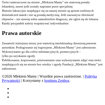
Treści umieszczone na stronie „Mlekiem Mamy” nie stanowią porady
lekarskiej, nawet jeśli zostały napisane przez specjalistę.
Historie laktacyjne znajdujące się na naszej stronie są spisem osobistych
doświadczeń matek i nie są poradą medyczną. Jeśli zauważysz zbieżność
objawów – nie stawiaj sobie samodzielnie diagnozy, ale zgłoś się do lekarza.
Każdy przypadek należy rozpatrywać indywidualnie.
Prawa autorskie
Zawartość niniejszej strony jest wartością intelektualną chronioną prawem
autorskim. Posługiwanie się logotypem „Mlekiem Mamy” jest zabronione.
Wykorzystanie go dla celów informacyjnych, promocyjnych –
tylko po uzyskaniu zgody.
Publikowanie, kopiowanie, przetwarzanie oraz wykorzystanie zdjęć oraz treści
znajdujących się na stronie bez wiedzy i zgody Fundacji „Mlekiem Mamy” jest
zabronione.
©2026 Mlekiem Mamy | Wszelkie prawa zastrzeżone. |
Polityka
Prywatności
| Korzystamy z
hostingu Zenbox
.
Facebook
Instagram
TikTok