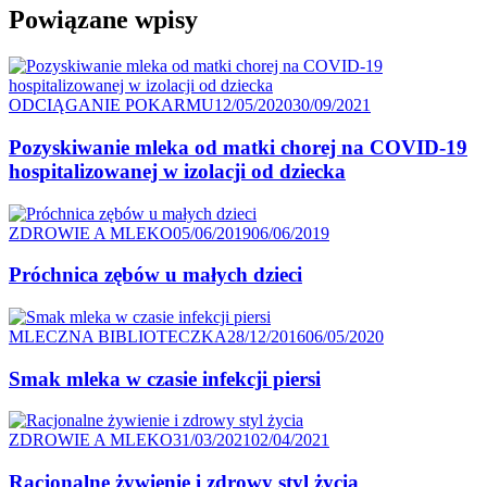
Powiązane wpisy
Kategoria
Posted
ODCIĄGANIE POKARMU
12/05/2020
30/09/2021
on
Pozyskiwanie mleka od matki chorej na COVID-19
hospitalizowanej w izolacji od dziecka
Kategoria
Posted
ZDROWIE A MLEKO
05/06/2019
06/06/2019
on
Próchnica zębów u małych dzieci
Kategoria
Posted
MLECZNA BIBLIOTECZKA
28/12/2016
06/05/2020
on
Smak mleka w czasie infekcji piersi
Kategoria
Posted
ZDROWIE A MLEKO
31/03/2021
02/04/2021
on
Racjonalne żywienie i zdrowy styl życia