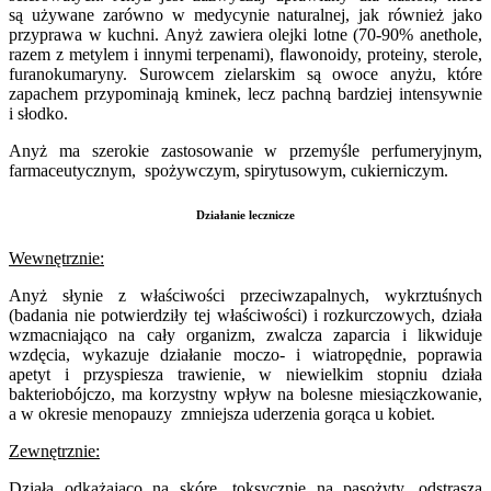
są używane zarówno w medycynie naturalnej, jak również jako
przyprawa w kuchni. Anyż zawiera olejki lotne (70-90% anethole,
razem z metylem i innymi terpenami), flawonoidy, proteiny, sterole,
furanokumaryny. Surowcem zielarskim są owoce anyżu, które
zapachem przypominają kminek, lecz pachną bardziej intensywnie
i słodko.
Anyż ma szerokie zastosowanie w przemyśle perfumeryjnym,
farmaceutycznym, spożywczym, spirytusowym, cukierniczym.
Działanie lecznicze
Wewnętrznie:
Anyż słynie z właściwości przeciwzapalnych, wykrztuśnych
(badania nie potwierdziły tej właściwości) i rozkurczowych, działa
wzmacniająco na cały organizm, zwalcza zaparcia i likwiduje
wzdęcia, wykazuje działanie moczo- i wiatropędnie, poprawia
apetyt i przyspiesza trawienie, w niewielkim stopniu działa
bakteriobójczo, ma korzystny wpływ na bolesne miesiączkowanie,
a w okresie menopauzy zmniejsza uderzenia gorąca u kobiet.
Zewnętrznie:
Działa odkażająco na skórę, toksycznie na pasożyty, odstrasza