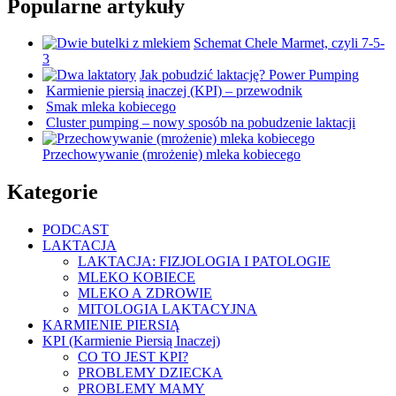
Popularne artykuły
Schemat Chele Marmet, czyli 7-5-
3
Jak pobudzić laktację? Power Pumping
Karmienie piersią inaczej (KPI) – przewodnik
Smak mleka kobiecego
Cluster pumping – nowy sposób na pobudzenie laktacji
Przechowywanie (mrożenie) mleka kobiecego
Kategorie
PODCAST
LAKTACJA
LAKTACJA: FIZJOLOGIA I PATOLOGIE
MLEKO KOBIECE
MLEKO A ZDROWIE
MITOLOGIA LAKTACYJNA
KARMIENIE PIERSIĄ
KPI (Karmienie Piersią Inaczej)
CO TO JEST KPI?
PROBLEMY DZIECKA
PROBLEMY MAMY