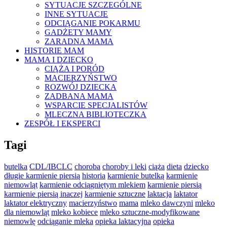
SYTUACJE SZCZEGÓLNE
INNE SYTUACJE
ODCIĄGANIE POKARMU
GADŻETY MAMY
ZARADNA MAMA
HISTORIE MAM
MAMA I DZIECKO
CIĄŻA I PORÓD
MACIERZYŃSTWO
ROZWÓJ DZIECKA
ZADBANA MAMA
WSPARCIE SPECJALISTÓW
MLECZNA BIBLIOTECZKA
ZESPÓŁ I EKSPERCI
Tagi
butelka
CDL/IBCLC
choroba
choroby i leki
ciąża
dieta
dziecko
długie karmienie piersią
historia
karmienie butelką
karmienie
niemowląt
karmienie odciągniętym mlekiem
karmienie piersią
karmienie piersią inaczej
karmienie sztuczne
laktacja
laktator
laktator elektryczny
macierzyństwo
mama
mleko dawczyni
mleko
dla niemowląt
mleko kobiece
mleko sztuczne-modyfikowane
niemowlę
odciąganie mleka
opieka laktacyjna
opieka