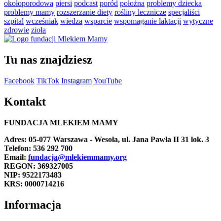
okołoporodowa
piersi
podcast
poród
położna
problemy dziecka
problemy mamy
rozszerzanie diety
rośliny lecznicze
specjaliści
szpital
wcześniak
wiedza
wsparcie
wspomaganie laktacji
wytyczne
zdrowie
zioła
Tu nas znajdziesz
Facebook
TikTok
Instagram
YouTube
Kontakt
FUNDACJA MLEKIEM MAMY
Adres: 05-077 Warszawa - Wesoła, ul. Jana Pawła II 31 lok. 3
Telefon: 536 292 700
Email:
fundacja@mlekiemmamy.org
REGON: 369327005
NIP: 9522173483
KRS: 0000714216
Informacja