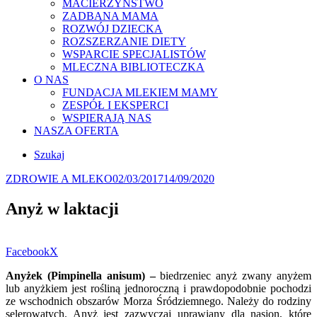
MACIERZYŃSTWO
ZADBANA MAMA
ROZWÓJ DZIECKA
ROZSZERZANIE DIETY
WSPARCIE SPECJALISTÓW
MLECZNA BIBLIOTECZKA
O NAS
FUNDACJA MLEKIEM MAMY
ZESPÓŁ I EKSPERCI
WSPIERAJĄ NAS
NASZA OFERTA
Szukaj
Kategorie
Posted
ZDROWIE A MLEKO
02/03/2017
14/09/2020
on
Anyż w laktacji
Facebook
X
Anyżek (Pimpinella anisum) –
biedrzeniec anyż zwany anyżem
lub anyżkiem jest rośliną jednoroczną i prawdopodobnie pochodzi
ze wschodnich obszarów Morza Śródziemnego. Należy do rodziny
selerowatych. Anyż jest zazwyczaj uprawiany dla nasion, które