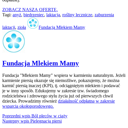
ZOBACZ NASZĄ OFERTĘ.
Tagi:
anyż
,
biedrzeniec
,
laktacja
,
rośliny lecznicze
,
zaburzenia
laktacji
,
zioła
Fundacja Mlekiem Mamy
Fundacja Mlekiem Mamy
Fundacja "Mlekiem Mamy" wspiera w karmieniu naturalnym. Jeżeli
karmienie piersią okazuje się niemożliwe, pokazujemy, że można
karmić piersią inaczej (KPI), tj. odciągniętym mlekiem i podawać
je w inny sposób. Edukujemy w zakresie tzw. świadomego
rodzicielstwa i zdrowego stylu życia już od pierwszych chwil
dziecka. Prowadzimy również
działalność odpłatną w zakresie
wsparcia okołoporodowego.
Nawigacja
Poprzedni
Poprzedni wpis
Ból pleców w ciąży
Nastepny
wpis:
Nastepny wpis
Pielęgnacja piersi
wpisu
wpis: