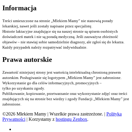
Informacja
Treści umieszczone na stronie „Mlekiem Mamy” nie stanowią porady
lekarskiej, nawet jeśli zostały napisane przez specjalistę.
Historie laktacyjne znajdujące się na naszej stronie są spisem osobistych
doświadczeń matek i nie są poradą medyczną. Jeśli zauważysz zbieżność
objawów – nie stawiaj sobie samodzielnie diagnozy, ale zgłoś się do lekarza.
Każdy przypadek należy rozpatrywać indywidualnie.
Prawa autorskie
Zawartość niniejszej strony jest wartością intelektualną chronioną prawem
autorskim. Posługiwanie się logotypem „Mlekiem Mamy” jest zabronione.
Wykorzystanie go dla celów informacyjnych, promocyjnych –
tylko po uzyskaniu zgody.
Publikowanie, kopiowanie, przetwarzanie oraz wykorzystanie zdjęć oraz treści
znajdujących się na stronie bez wiedzy i zgody Fundacji „Mlekiem Mamy” jest
zabronione.
©2026 Mlekiem Mamy | Wszelkie prawa zastrzeżone. |
Polityka
Prywatności
| Korzystamy z
hostingu Zenbox
.
Facebook