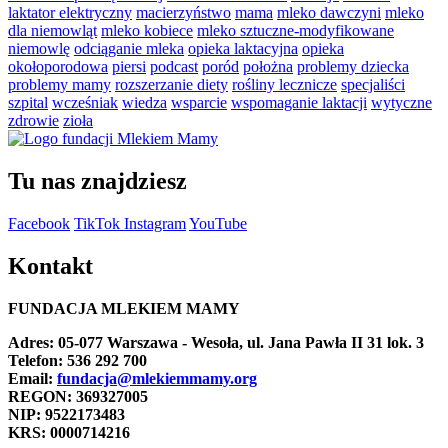
laktator elektryczny
macierzyństwo
mama
mleko dawczyni
mleko
dla niemowląt
mleko kobiece
mleko sztuczne-modyfikowane
niemowlę
odciąganie mleka
opieka laktacyjna
opieka
okołoporodowa
piersi
podcast
poród
położna
problemy dziecka
problemy mamy
rozszerzanie diety
rośliny lecznicze
specjaliści
szpital
wcześniak
wiedza
wsparcie
wspomaganie laktacji
wytyczne
zdrowie
zioła
Tu nas znajdziesz
Facebook
TikTok
Instagram
YouTube
Kontakt
FUNDACJA MLEKIEM MAMY
Adres: 05-077 Warszawa - Wesoła, ul. Jana Pawła II 31 lok. 3
Telefon: 536 292 700
Email:
fundacja@mlekiemmamy.org
REGON: 369327005
NIP: 9522173483
KRS: 0000714216