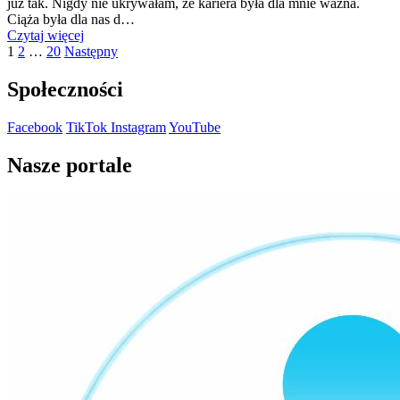
już tak. Nigdy nie ukrywałam, że kariera była dla mnie ważna.
Ciąża była dla nas d…
"Kariera,
Czytaj więcej
Stronicowanie
Strona
Strona
Strona
ciąża,
1
2
…
20
Następny
laktacja
wpisów
i dobre
Społeczności
rady"
Facebook
TikTok
Instagram
YouTube
Nasze portale