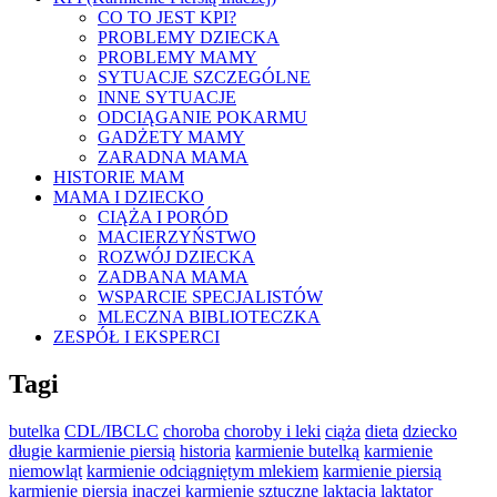
CO TO JEST KPI?
PROBLEMY DZIECKA
PROBLEMY MAMY
SYTUACJE SZCZEGÓLNE
INNE SYTUACJE
ODCIĄGANIE POKARMU
GADŻETY MAMY
ZARADNA MAMA
HISTORIE MAM
MAMA I DZIECKO
CIĄŻA I PORÓD
MACIERZYŃSTWO
ROZWÓJ DZIECKA
ZADBANA MAMA
WSPARCIE SPECJALISTÓW
MLECZNA BIBLIOTECZKA
ZESPÓŁ I EKSPERCI
Tagi
butelka
CDL/IBCLC
choroba
choroby i leki
ciąża
dieta
dziecko
długie karmienie piersią
historia
karmienie butelką
karmienie
niemowląt
karmienie odciągniętym mlekiem
karmienie piersią
karmienie piersią inaczej
karmienie sztuczne
laktacja
laktator