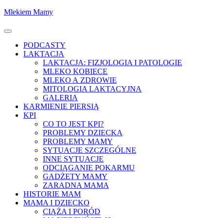
Skocz
Mlekiem Mamy
do
treści
Menu
PODCASTY
LAKTACJA
LAKTACJA: FIZJOLOGIA I PATOLOGIE
MLEKO KOBIECE
MLEKO A ZDROWIE
MITOLOGIA LAKTACYJNA
GALERIA
KARMIENIE PIERSIĄ
KPI
CO TO JEST KPI?
PROBLEMY DZIECKA
PROBLEMY MAMY
SYTUACJE SZCZEGÓLNE
INNE SYTUACJE
ODCIĄGANIE POKARMU
GADŻETY MAMY
ZARADNA MAMA
HISTORIE MAM
MAMA I DZIECKO
CIĄŻA I PORÓD