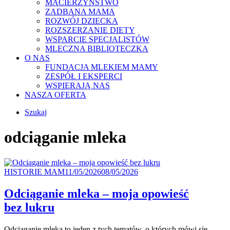
MACIERZYŃSTWO
ZADBANA MAMA
ROZWÓJ DZIECKA
ROZSZERZANIE DIETY
WSPARCIE SPECJALISTÓW
MLECZNA BIBLIOTECZKA
O NAS
FUNDACJA MLEKIEM MAMY
ZESPÓŁ I EKSPERCI
WSPIERAJĄ NAS
NASZA OFERTA
Szukaj
odciąganie mleka
Kategoria
Posted
HISTORIE MAM
11/05/2026
08/05/2026
on
Odciąganie mleka – moja opowieść
bez lukru
Odciąganie mleka to jeden z tych tematów, o których mówi się