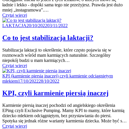
ładnie i lekko - dopóki sama tego nie przeżyjesz. Prawda jest dużo
mniej „instagramowa”.…
"Odciąganie
Czytaj więcej
mleka
Kategoria
Posted
–
LAKTACJA
20/10/2022
03/11/2022
on
moja
opowieść
Co to jest stabilizacja laktacji?
bez lukru"
Stabilizacja laktacji to określenie, które często pojawia się w
rozmowach wśród mam karmiących naturalnie. Szczególny
niepokój budzi u mam karmiących…
"Co to jest
Czytaj więcej
stabilizacja
Kategoria
laktacji?"
KPI (karmienie piersią inaczej) czyli karmienie odciągniętym
Posted
mlekiem
17/10/2022
28/10/2022
on
KPI, czyli karmienie piersią inaczej
Karmienie piersią inaczej pochodzi od angielskiego określenia
EPing czyli Exclusive Pumping. Mamy KPI to mamy, które karmią
dziecko mlekiem odciągniętym, bez przystawiania do piersi.
Spotyka się jednak różne warianty karmienia dziecka. Może być s…
"KPI,
Czytaj więcej