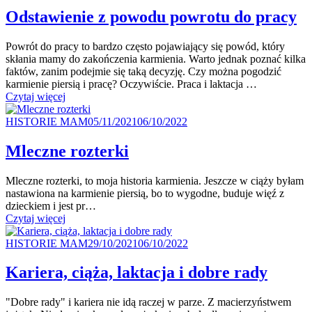
Odstawienie z powodu powrotu do pracy
Powrót do pracy to bardzo często pojawiający się powód, który
skłania mamy do zakończenia karmienia. Warto jednak poznać kilka
faktów, zanim podejmie się taką decyzję. Czy można pogodzić
karmienie piersią i pracę? Oczywiście. Praca i laktacja …
"Odstawienie
Czytaj więcej
z powodu
Kategoria
powrotu
Posted
HISTORIE MAM
05/11/2021
06/10/2022
do pracy"
on
Mleczne rozterki
Mleczne rozterki, to moja historia karmienia. Jeszcze w ciąży byłam
nastawiona na karmienie piersią, bo to wygodne, buduje więź z
dzieckiem i jest pr…
"Mleczne
Czytaj więcej
rozterki"
Kategoria
Posted
HISTORIE MAM
29/10/2021
06/10/2022
on
Kariera, ciąża, laktacja i dobre rady
"Dobre rady" i kariera nie idą raczej w parze. Z macierzyństwem