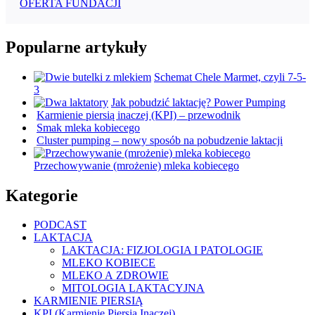
OFERTA FUNDACJI
Popularne artykuły
Schemat Chele Marmet, czyli 7-5-
3
Jak pobudzić laktację? Power Pumping
Karmienie piersią inaczej (KPI) – przewodnik
Smak mleka kobiecego
Cluster pumping – nowy sposób na pobudzenie laktacji
Przechowywanie (mrożenie) mleka kobiecego
Kategorie
PODCAST
LAKTACJA
LAKTACJA: FIZJOLOGIA I PATOLOGIE
MLEKO KOBIECE
MLEKO A ZDROWIE
MITOLOGIA LAKTACYJNA
KARMIENIE PIERSIĄ
KPI (Karmienie Piersią Inaczej)