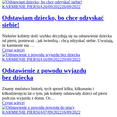
czyli
Kategoria
karmienie
Posted
KARMIENIE PIERSIĄ
26/09/2022
26/09/2022
piersią
on
inaczej"
Odstawiam dziecko, bo chcę odzyskać
siebie!
Niektóre kobiety dość szybko decydują się na odstawienie dziecka
od piersi, ponieważ - jak twierdzą - chcą odzyskać siebie. Uważają,
że karmienie ma …
"Odstawiam
Czytaj więcej
dziecko,
Kategoria
bo chcę
Posted
KARMIENIE PIERSIĄ
16/09/2022
29/09/2022
odzyskać
on
siebie!"
Odstawienie z powodu wyjazdu
bez dziecka
Znamy mnóstwo historii, tych sprzed kilku, kilkunastu i
kilkudziesięciu lat o tym, jak kobiety odstawiały dzieci od piersi
podczas wyjazdu z domu. Oc…
"Odstawienie
Czytaj więcej
z powodu
Kategoria
wyjazdu
Posted
KARMIENIE PIERSIĄ
07/09/2022
16/09/2022
bez dziecka"
on