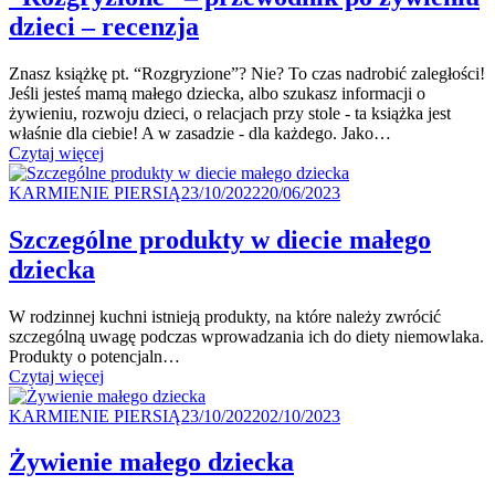
dzieci – recenzja
Znasz książkę pt. “Rozgryzione”? Nie? To czas nadrobić zaległości!
Jeśli jesteś mamą małego dziecka, albo szukasz informacji o
żywieniu, rozwoju dzieci, o relacjach przy stole - ta książka jest
właśnie dla ciebie! A w zasadzie - dla każdego. Jako…
"“Rozgryzione”
Czytaj więcej
–
Kategoria
przewodnik
Posted
KARMIENIE PIERSIĄ
23/10/2022
20/06/2023
po żywieniu
on
dzieci
Szczególne produkty w diecie małego
–
dziecka
recenzja"
W rodzinnej kuchni istnieją produkty, na które należy zwrócić
szczególną uwagę podczas wprowadzania ich do diety niemowlaka.
Produkty o potencjaln…
"Szczególne
Czytaj więcej
produkty
Kategoria
w diecie
Posted
KARMIENIE PIERSIĄ
23/10/2022
02/10/2023
małego
on
dziecka"
Żywienie małego dziecka