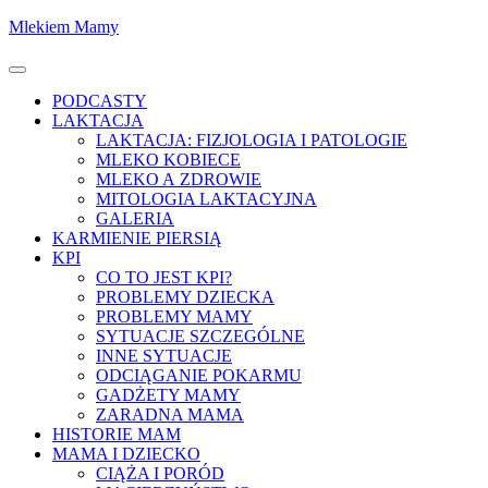
Skocz
Mlekiem Mamy
do
treści
Menu
PODCASTY
LAKTACJA
LAKTACJA: FIZJOLOGIA I PATOLOGIE
MLEKO KOBIECE
MLEKO A ZDROWIE
MITOLOGIA LAKTACYJNA
GALERIA
KARMIENIE PIERSIĄ
KPI
CO TO JEST KPI?
PROBLEMY DZIECKA
PROBLEMY MAMY
SYTUACJE SZCZEGÓLNE
INNE SYTUACJE
ODCIĄGANIE POKARMU
GADŻETY MAMY
ZARADNA MAMA
HISTORIE MAM
MAMA I DZIECKO
CIĄŻA I PORÓD