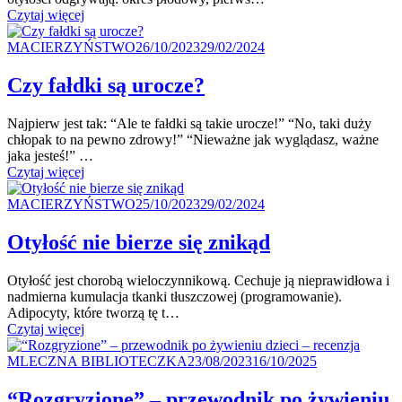
"Chcesz
Czytaj więcej
uniknąć
Kategoria
otyłości
Posted
MACIERZYŃSTWO
26/10/2023
29/02/2024
–
on
działaj
Czy fałdki są urocze?
profilaktycznie!"
Najpierw jest tak: “Ale te fałdki są takie urocze!” “No, taki duży
chłopak to na pewno zdrowy!” “Nieważne jak wyglądasz, ważne
jaka jesteś!” …
"Czy fałdki
Czytaj więcej
są urocze?"
Kategoria
Posted
MACIERZYŃSTWO
25/10/2023
29/02/2024
on
Otyłość nie bierze się znikąd
Otyłość jest chorobą wieloczynnikową. Cechuje ją nieprawidłowa i
nadmierna kumulacja tkanki tłuszczowej (programowanie).
Adipocyty, które tworzą tę t…
"Otyłość
Czytaj więcej
nie bierze
Kategoria
się
Posted
MLECZNA BIBLIOTECZKA
23/08/2023
16/10/2025
znikąd"
on
“Rozgryzione” – przewodnik po żywieniu