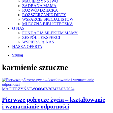
MACIERZYŃSTWO
ZADBANA MAMA
ROZWÓJ DZIECKA
ROZSZERZANIE DIETY
WSPARCIE SPECJALISTÓW
MLECZNA BIBLIOTECZKA
O NAS
FUNDACJA MLEKIEM MAMY
ZESPÓŁ I EKSPERCI
WSPIERAJĄ NAS
NASZA OFERTA
Szukaj
karmienie sztuczne
Kategoria
Posted
MACIERZYŃSTWO
06/03/2024
22/03/2024
on
Pierwsze półrocze życia – kształtowanie
i wzmacnianie odporności