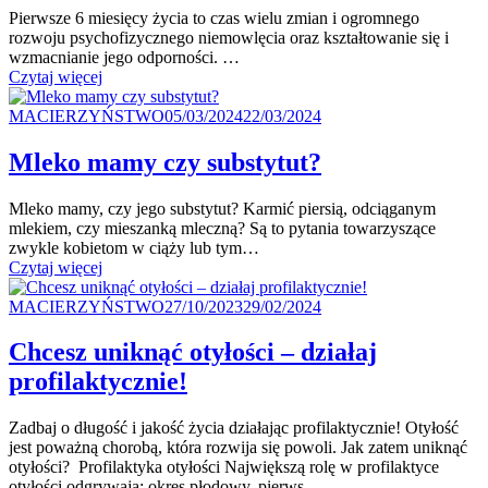
Pierwsze 6 miesięcy życia to czas wielu zmian i ogromnego
rozwoju psychofizycznego niemowlęcia oraz kształtowanie się i
wzmacnianie jego odporności. …
"Pierwsze
Czytaj więcej
półrocze
Kategoria
życia
Posted
MACIERZYŃSTWO
05/03/2024
22/03/2024
–
on
kształtowanie
Mleko mamy czy substytut?
i wzmacnianie
odporności"
Mleko mamy, czy jego substytut? Karmić piersią, odciąganym
mlekiem, czy mieszanką mleczną? Są to pytania towarzyszące
zwykle kobietom w ciąży lub tym…
"Mleko
Czytaj więcej
mamy
Kategoria
czy substytut?"
Posted
MACIERZYŃSTWO
27/10/2023
29/02/2024
on
Chcesz uniknąć otyłości – działaj
profilaktycznie!
Zadbaj o długość i jakość życia działając profilaktycznie! Otyłość
jest poważną chorobą, która rozwija się powoli. Jak zatem uniknąć
otyłości? Profilaktyka otyłości Największą rolę w profilaktyce
otyłości odgrywają: okres płodowy, pierws…