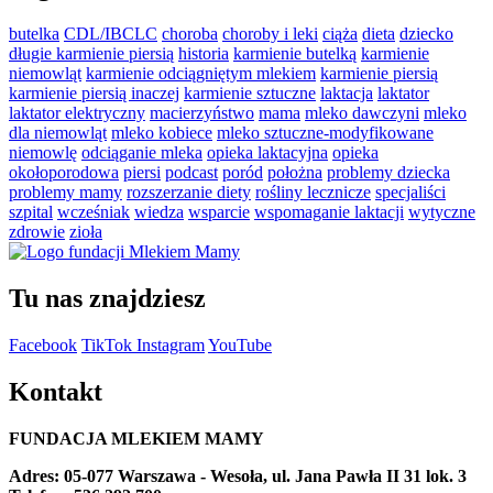
butelka
CDL/IBCLC
choroba
choroby i leki
ciąża
dieta
dziecko
długie karmienie piersią
historia
karmienie butelką
karmienie
niemowląt
karmienie odciągniętym mlekiem
karmienie piersią
karmienie piersią inaczej
karmienie sztuczne
laktacja
laktator
laktator elektryczny
macierzyństwo
mama
mleko dawczyni
mleko
dla niemowląt
mleko kobiece
mleko sztuczne-modyfikowane
niemowlę
odciąganie mleka
opieka laktacyjna
opieka
okołoporodowa
piersi
podcast
poród
położna
problemy dziecka
problemy mamy
rozszerzanie diety
rośliny lecznicze
specjaliści
szpital
wcześniak
wiedza
wsparcie
wspomaganie laktacji
wytyczne
zdrowie
zioła
Tu nas znajdziesz
Facebook
TikTok
Instagram
YouTube
Kontakt
FUNDACJA MLEKIEM MAMY
Adres: 05-077 Warszawa - Wesoła, ul. Jana Pawła II 31 lok. 3