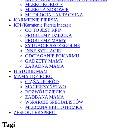
MLEKO KOBIECE
MLEKO A ZDROWIE
MITOLOGIA LAKTACYJNA
KARMIENIE PIERSIĄ
KPI (Karmienie Piersią Inaczej)
CO TO JEST KPI?
PROBLEMY DZIECKA
PROBLEMY MAMY
SYTUACJE SZCZEGÓLNE
INNE SYTUACJE
ODCIĄGANIE POKARMU
GADŻETY MAMY
ZARADNA MAMA
HISTORIE MAM
MAMA I DZIECKO
CIĄŻA I PORÓD
MACIERZYŃSTWO
ROZWÓJ DZIECKA
ZADBANA MAMA
WSPARCIE SPECJALISTÓW
MLECZNA BIBLIOTECZKA
ZESPÓŁ I EKSPERCI
Tagi