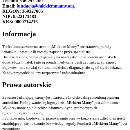
Telefon: 536 292 700
Email:
fundacja@mlekiemmamy.org
REGON: 369327005
NIP: 9522173483
KRS: 0000714216
Informacja
Treści umieszczone na stronie „Mlekiem Mamy” nie stanowią porady
lekarskiej, nawet jeśli zostały napisane przez specjalistę.
Historie laktacyjne znajdujące się na naszej stronie są spisem osobistych
doświadczeń matek i nie są poradą medyczną. Jeśli zauważysz zbieżność
objawów – nie stawiaj sobie samodzielnie diagnozy, ale zgłoś się do lekarza.
Każdy przypadek należy rozpatrywać indywidualnie.
Prawa autorskie
Zawartość niniejszej strony jest wartością intelektualną chronioną prawem
autorskim. Posługiwanie się logotypem „Mlekiem Mamy” jest zabronione.
Wykorzystanie go dla celów informacyjnych, promocyjnych –
tylko po uzyskaniu zgody.
Publikowanie, kopiowanie, przetwarzanie oraz wykorzystanie zdjęć oraz treści
znajdujących się na stronie bez wiedzy i zgody Fundacji „Mlekiem Mamy” jest
zabronione.