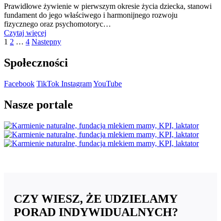
Prawidłowe żywienie w pierwszym okresie życia dziecka, stanowi
fundament do jego właściwego i harmonijnego rozwoju
fizycznego oraz psychomotoryc…
"Żywienie
Czytaj więcej
Stronicowanie
Strona
Strona
Strona
małego
1
2
…
4
Następny
dziecka"
wpisów
Społeczności
Facebook
TikTok
Instagram
YouTube
Nasze portale
Logo
Zmody
300x1
CZY WIESZ, ŻE UDZIELAMY
PORAD INDYWIDUALNYCH?