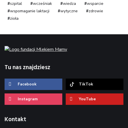
szpital
wcześniak
wiedza
wsparcie
wspomaganie laktacji
wytyczne
zdrowie
zioła
Tu nas znajdziesz
Facebook
TikTok
Instagram
YouTube
Kontakt