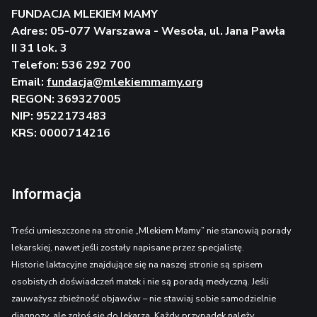
FUNDACJA MLEKIEM MAMY
Adres: 05-077 Warszawa - Wesoła, ul. Jana Pawła
II 31 lok. 3
Telefon: 536 292 700
Email:
fundacja@mlekiemmamy.org
REGON: 369327005
NIP: 9522173483
KRS: 0000714216
Informacja
Treści umieszczone na stronie „Mlekiem Mamy” nie stanowią porady
lekarskiej, nawet jeśli zostały napisane przez specjalistę.
Historie laktacyjne znajdujące się na naszej stronie są spisem
osobistych doświadczeń matek i nie są poradą medyczną. Jeśli
zauważysz zbieżność objawów – nie stawiaj sobie samodzielnie
diagnozy, ale zgłoś się do lekarza. Każdy przypadek należy