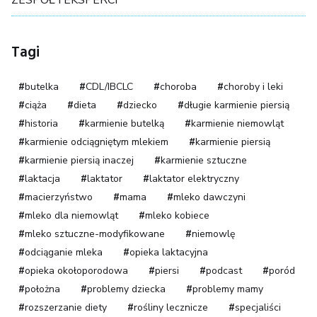
Tagi
butelka
CDL/IBCLC
choroba
choroby i leki
ciąża
dieta
dziecko
długie karmienie piersią
historia
karmienie butelką
karmienie niemowląt
karmienie odciągniętym mlekiem
karmienie piersią
karmienie piersią inaczej
karmienie sztuczne
laktacja
laktator
laktator elektryczny
macierzyństwo
mama
mleko dawczyni
mleko dla niemowląt
mleko kobiece
mleko sztuczne-modyfikowane
niemowlę
odciąganie mleka
opieka laktacyjna
opieka okołoporodowa
piersi
podcast
poród
położna
problemy dziecka
problemy mamy
rozszerzanie diety
rośliny lecznicze
specjaliści