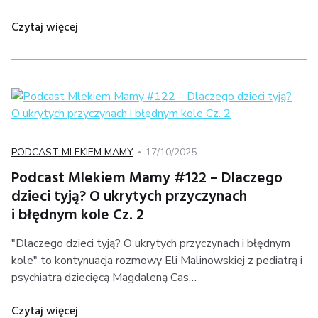
"Podcast Mlekiem Mamy #123 – Dawać czy nie d
Czytaj więcej
Kategoria
Posted
PODCAST MLEKIEM MAMY
17/10/2025
on
Podcast Mlekiem Mamy #122 – Dlaczego
dzieci tyją? O ukrytych przyczynach
i błędnym kole Cz. 2
"Dlaczego dzieci tyją? O ukrytych przyczynach i błędnym
kole" to kontynuacja rozmowy Eli Malinowskiej z pediatrą i
psychiatrą dziecięcą Magdaleną Cas…
"Podcast Mlekiem Mamy #122 – Dlaczego dzieci 
Czytaj więcej