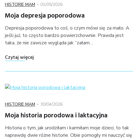
Kategoria
Posted
HISTORIE MAM
01/05/2026
on
Moja depresja poporodowa
Depresja poporodowa to coś, o czym mówi się za mało. A
jeśli już, to często bardzo powierzchownie. Prawda jest
taka, że nie zawsze wygląda jak “załam…
"Moja depresja poporodowa"
Czytaj więcej
Kategoria
Posted
HISTORIE MAM
30/04/2026
on
Moja historia porodowa i laktacyjna
Historia o tym, jak urodziłam i karmiłam moje dzieci, to tak
naprawdę dwie różne historie. Obie pomogły mi nauczyć się