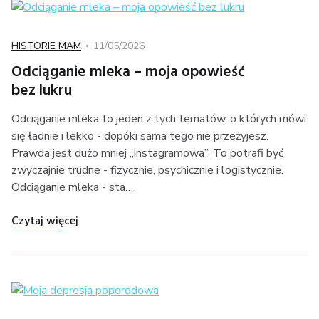
Kategoria
Posted
HISTORIE MAM
11/05/2026
on
Odciąganie mleka – moja opowieść
bez lukru
Odciąganie mleka to jeden z tych tematów, o których mówi
się ładnie i lekko - dopóki sama tego nie przeżyjesz.
Prawda jest dużo mniej „instagramowa”. To potrafi być
zwyczajnie trudne - fizycznie, psychicznie i logistycznie.
Odciąganie mleka - sta…
"Odciąganie mleka – moja opowieść bez lukru"
Czytaj więcej