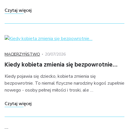
"Zmiana jest częścią rodzicielstwa"
Czytaj więcej
Kategoria
Posted
MACIERZYŃSTWO
20/07/2026
on
Kiedy kobieta zmienia się bezpowrotnie…
Kiedy pojawia się dziecko, kobieta zmienia się
bezpowrotnie. To niemal fizyczne narodziny kogoś zupełnie
nowego - osoby pełnej miłości i troski, ale …
"Kiedy kobieta zmienia się bezpowrotnie…"
Czytaj więcej