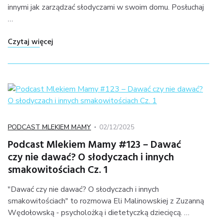
innymi jak zarządzać słodyczami w swoim domu. Posłuchaj
…
"Podcast Mlekiem Mamy #124 – Dawać czy nie d
Czytaj więcej
Kategoria
Posted
PODCAST MLEKIEM MAMY
02/12/2025
on
Podcast Mlekiem Mamy #123 – Dawać
czy nie dawać? O słodyczach i innych
smakowitościach Cz. 1
"Dawać czy nie dawać? O słodyczach i innych
smakowitościach" to rozmowa Eli Malinowskiej z Zuzanną
Wędołowską - psycholożką i dietetyczką dziecięcą. …