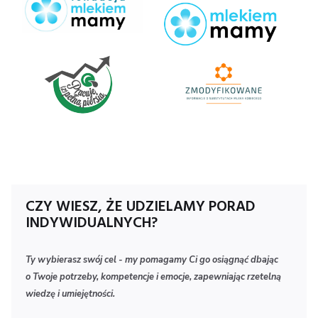
Logo
Zmody
300x1
CZY WIESZ, ŻE UDZIELAMY PORAD
INDYWIDUALNYCH?
Ty wybierasz swój cel - my pomagamy Ci go osiągnąć dbając
o Twoje potrzeby, kompetencje i emocje, zapewniając rzetelną
wiedzę i umiejętności.