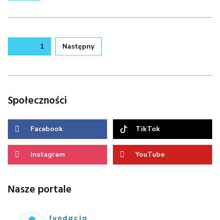
Stronicowanie
Strona
1
Następny
wpisów
Społeczności
Facebook
TikTok
Instagram
YouTube
Nasze portale