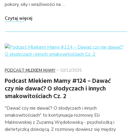
pokory, siły i wrażliwości na …
"Moja historia porodowa i laktacyjna"
Czytaj więcej
Kategoria
Posted
PODCAST MLEKIEM MAMY
02/12/2025
on
Podcast Mlekiem Mamy #124 – Dawać
czy nie dawać? O słodyczach i innych
smakowitościach Cz. 2
"Dawać czy nie dawać? O słodyczach i innych
smakowitościach" to kontynuacja rozmowy Eli
Malinowskiej z Zuzanną Wędołowską - psycholożką i
dietetyczką dziecięcą. Z rozmowy dowiesz się między