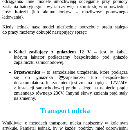
odciągania. Inne modele umożliwiają odciąganie przy pomocy
zasilania bateryjnego – wystarczy więc uzbroić się w odpowiednią
ilość
baterii
(lub akumulatorków – możliwość ponownego
ładowania).
Kiedy jednak nasz model niezbędnie potrzebuje prądu stałego
do pracy możemy dokupić następujący sprzęt:
Kabel zasilający z gniazdem 12 V
– jest to kabel,
którym laktator podłączamy bezpośrednio pod gniazdo
zapalniczki samochodowej.
Przetwornica
– to samodzielne urządzenie, które podłącza
się do gniazdka zapalniczki lub bezpośrednio
do akumulatora. Jej zadaniem jest zmiana napięcia 12V/24V
z instalacji samochodowej prądu stałego na napięcie prądu
zmiennego równego 230V. Innymi słowy zmienia prąd stały
na zmienny.
Transport mleka
Wnikliwiej o metodach transportu mleka napiszemy w kolejnym
artykule. Pamiętaj jednak, by w każdej podróży mieć odpowiedni