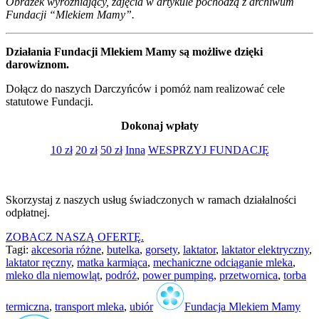
Obrazek wyróżniający, zdjęcia w artykule pochodzą z archiwum
Fundacji “Mlekiem Mamy”.
Działania Fundacji Mlekiem Mamy są możliwe dzięki
darowiznom.
Dołącz do naszych Darczyńców i pomóż nam realizować cele
statutowe Fundacji.
Dokonaj wpłaty
10 zł
20 zł
50 zł
Inna
WESPRZYJ FUNDACJĘ
Skorzystaj z naszych usług świadczonych w ramach działalności
odpłatnej.
ZOBACZ NASZĄ OFERTĘ.
Tagi:
akcesoria różne
,
butelka
,
gorsety
,
laktator
,
laktator elektryczny
,
laktator ręczny
,
matka karmiąca
,
mechaniczne odciąganie mleka
,
mleko dla niemowląt
,
podróż
,
power pumping
,
przetwornica
,
torba
termiczna
,
transport mleka
,
ubiór
Fundacja Mlekiem Mamy