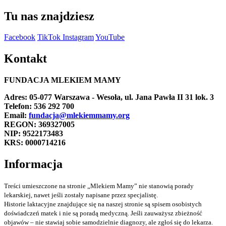
Tu nas znajdziesz
Facebook
TikTok
Instagram
YouTube
Kontakt
FUNDACJA MLEKIEM MAMY
Adres: 05-077 Warszawa - Wesoła, ul. Jana Pawła II 31 lok. 3
Telefon: 536 292 700
Email:
fundacja@mlekiemmamy.org
REGON: 369327005
NIP: 9522173483
KRS: 0000714216
Informacja
Treści umieszczone na stronie „Mlekiem Mamy” nie stanowią porady
lekarskiej, nawet jeśli zostały napisane przez specjalistę.
Historie laktacyjne znajdujące się na naszej stronie są spisem osobistych
doświadczeń matek i nie są poradą medyczną. Jeśli zauważysz zbieżność
objawów – nie stawiaj sobie samodzielnie diagnozy, ale zgłoś się do lekarza.