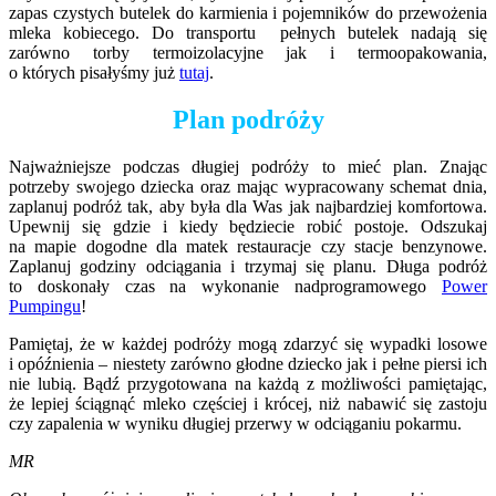
zapas czystych butelek do karmienia i pojemników do przewożenia
mleka kobiecego. Do transportu pełnych butelek nadają się
zarówno torby termoizolacyjne jak i termoopakowania,
o których pisałyśmy już
tutaj
.
Plan podróży
Najważniejsze podczas długiej podróży to mieć plan. Znając
potrzeby swojego dziecka oraz mając wypracowany schemat dnia,
zaplanuj podróż tak, aby była dla Was jak najbardziej komfortowa.
Upewnij się gdzie i kiedy będziecie robić postoje. Odszukaj
na mapie dogodne dla matek restauracje czy stacje benzynowe.
Zaplanuj godziny odciągania i trzymaj się planu. Długa podróż
to doskonały czas na wykonanie nadprogramowego
Power
Pumpingu
!
Pamiętaj, że w każdej podróży mogą zdarzyć się wypadki losowe
i opóźnienia – niestety zarówno głodne dziecko jak i pełne piersi ich
nie lubią. Bądź przygotowana na każdą z możliwości pamiętając,
że lepiej ściągnąć mleko częściej i krócej, niż nabawić się zastoju
czy zapalenia w wyniku długiej przerwy w odciąganiu pokarmu.
MR