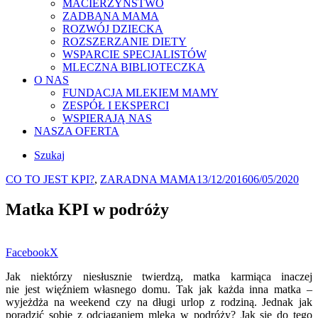
MACIERZYŃSTWO
ZADBANA MAMA
ROZWÓJ DZIECKA
ROZSZERZANIE DIETY
WSPARCIE SPECJALISTÓW
MLECZNA BIBLIOTECZKA
O NAS
FUNDACJA MLEKIEM MAMY
ZESPÓŁ I EKSPERCI
WSPIERAJĄ NAS
NASZA OFERTA
Szukaj
Kategorie
Posted
CO TO JEST KPI?
,
ZARADNA MAMA
13/12/2016
06/05/2020
on
Matka KPI w podróży
Facebook
X
Jak niektórzy niesłusznie twierdzą, matka karmiąca inaczej
nie jest więźniem własnego domu. Tak jak każda inna matka –
wyjeżdża na weekend czy na długi urlop z rodziną. Jednak jak
poradzić sobie z odciąganiem mleka w podróży? Jak się do tego