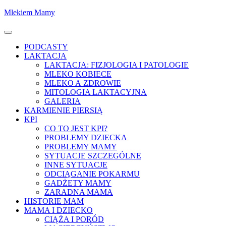
Skocz
Mlekiem Mamy
do
treści
Menu
PODCASTY
LAKTACJA
LAKTACJA: FIZJOLOGIA I PATOLOGIE
MLEKO KOBIECE
MLEKO A ZDROWIE
MITOLOGIA LAKTACYJNA
GALERIA
KARMIENIE PIERSIĄ
KPI
CO TO JEST KPI?
PROBLEMY DZIECKA
PROBLEMY MAMY
SYTUACJE SZCZEGÓLNE
INNE SYTUACJE
ODCIĄGANIE POKARMU
GADŻETY MAMY
ZARADNA MAMA
HISTORIE MAM
MAMA I DZIECKO
CIĄŻA I PORÓD