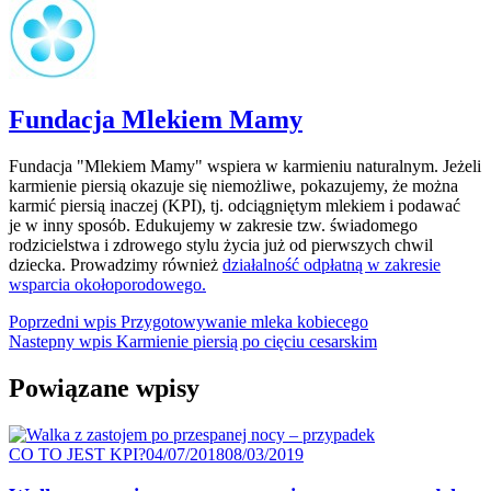
Fundacja Mlekiem Mamy
Fundacja "Mlekiem Mamy" wspiera w karmieniu naturalnym. Jeżeli
karmienie piersią okazuje się niemożliwe, pokazujemy, że można
karmić piersią inaczej (KPI), tj. odciągniętym mlekiem i podawać
je w inny sposób. Edukujemy w zakresie tzw. świadomego
rodzicielstwa i zdrowego stylu życia już od pierwszych chwil
dziecka. Prowadzimy również
działalność odpłatną w zakresie
wsparcia okołoporodowego.
Nawigacja
Poprzedni
Poprzedni wpis
Przygotowywanie mleka kobiecego
Nastepny
wpis:
Nastepny wpis
Karmienie piersią po cięciu cesarskim
wpisu
wpis:
Powiązane wpisy
Kategoria
Posted
CO TO JEST KPI?
04/07/2018
08/03/2019
on