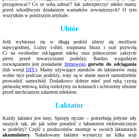
przygotować? Co ze sobą zabrać? Jak zabezpieczyć mleko mamy
przed szkodliwym działaniem warunków zewnętrznych? O tym
wszystkim w poniższym artykule.
Ubiór
Jeśli wybierasz się w długą podróż ubierz się możliwie
najwygodniej. Luźny t-shirt, rozpinana bluza i szal pozwolą
Ci na swobodne odciąganie mleka oraz jednoczesne zakrycie
piersi przed towarzyszami podróży. Bardzo wygodnym
rozwiązaniem jest posiadanie
firmowego
gorsetu do odciągania
(lub wersji
DIY
). Mamy używające staników do laktatorów mają
wolne ręce podczas podróży, więc są w stanie nawet samodzielnie
prowadzić samochód. Dodatkowo dobrze mieć pod ręką czystą
pieluszkę tetrową, którą rozłożymy na kolanach i uchronimy ubranie
przed niechcianym zalaniem mlekiem.
Laktator
Każdy laktator jest inny. Sprzęty ręczne – potrzebują jedynie siły
naszych rąk, ale jak sobie poradzić z laktatorem elektronicznym
w podróży? Część z producentów montuje w swoich laktatorach
akumulatory
. Naładowany laktator wystarczy na kilka sesji