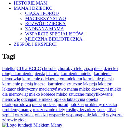
HISTORIE MAM
MAMA I DZIECKO
CIĄŻA I PORÓD
MACIERZYŃSTWO
ROZWÓJ DZIECKA
ZADBANA MAMA
WSPARCIE SPECJALISTÓW
MLECZNA BIBLIOTECZKA
ZESPÓŁ I EKSPERCI
Tagi
butelka
CDL/IBCLC
choroba
choroby i leki
ciąża
dieta
dziecko
długie karmienie piersią
historia
karmienie butelką
karmienie
niemowląt
karmienie odciągniętym mlekiem
karmienie piersią
karmienie piersią inaczej
karmienie sztuczne
laktacja
laktator
laktator elektryczny
macierzyństwo
mama
mleko dawczyni
mleko
dla niemowląt
mleko kobiece
mleko sztuczne-modyfikowane
niemowlę
odciąganie mleka
opieka laktacyjna
opieka
okołoporodowa
piersi
podcast
poród
położna
problemy dziecka
problemy mamy
rozszerzanie diety
rośliny lecznicze
specjaliści
szpital
wcześniak
wiedza
wsparcie
wspomaganie laktacji
wytyczne
zdrowie
zioła