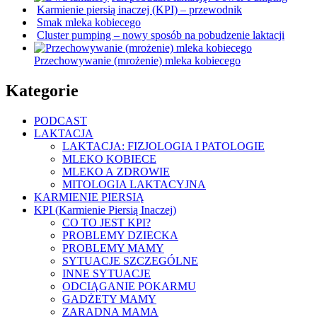
Karmienie piersią inaczej (KPI) – przewodnik
Smak mleka kobiecego
Cluster pumping – nowy sposób na pobudzenie laktacji
Przechowywanie (mrożenie) mleka kobiecego
Kategorie
PODCAST
LAKTACJA
LAKTACJA: FIZJOLOGIA I PATOLOGIE
MLEKO KOBIECE
MLEKO A ZDROWIE
MITOLOGIA LAKTACYJNA
KARMIENIE PIERSIĄ
KPI (Karmienie Piersią Inaczej)
CO TO JEST KPI?
PROBLEMY DZIECKA
PROBLEMY MAMY
SYTUACJE SZCZEGÓLNE
INNE SYTUACJE
ODCIĄGANIE POKARMU
GADŻETY MAMY
ZARADNA MAMA