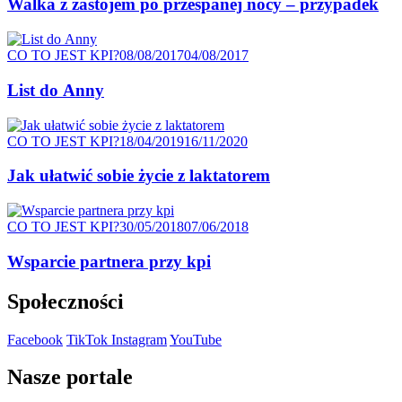
Walka z zastojem po przespanej nocy – przypadek
Kategoria
Posted
CO TO JEST KPI?
08/08/2017
04/08/2017
on
List do Anny
Kategoria
Posted
CO TO JEST KPI?
18/04/2019
16/11/2020
on
Jak ułatwić sobie życie z laktatorem
Kategoria
Posted
CO TO JEST KPI?
30/05/2018
07/06/2018
on
Wsparcie partnera przy kpi
Społeczności
Facebook
TikTok
Instagram
YouTube
Nasze portale