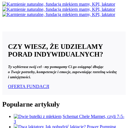
Logo
Zmody
300x1
CZY WIESZ, ŻE UDZIELAMY
PORAD INDYWIDUALNYCH?
Ty wybierasz swój cel - my pomagamy Ci go osiągnąć dbając
o Twoje potrzeby, kompetencje i emocje, zapewniając rzetelną wiedzę
i umiejętności.
OFERTA FUNDACJI
Popularne artykuły
Schemat Chele Marmet, czyli 7-5-
3
Jak pobudzić laktację? Power Pumping