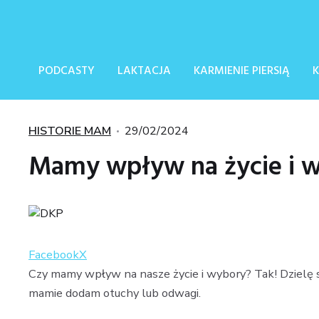
PODCASTY
LAKTACJA
KARMIENIE PIERSIĄ
K
Kategorie
Posted
HISTORIE MAM
29/02/2024
on
Mamy wpływ na życie i 
Facebook
X
Czy mamy wpływ na nasze życie i wybory? Tak! Dzielę si
mamie dodam otuchy lub odwagi.