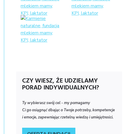
Logo
Zmodyfikowane
300x167.png
CZY WIESZ, ŻE UDZIELAMY
PORAD INDYWIDUALNYCH?
Ty wybierasz swój cel - my pomagamy
Ci go osiągnąć dbając o Twoje potrzeby, kompetencje
i emocje, zapewniając rzetelną wiedzę i umiejętności.
OFERTA FUNDACJI