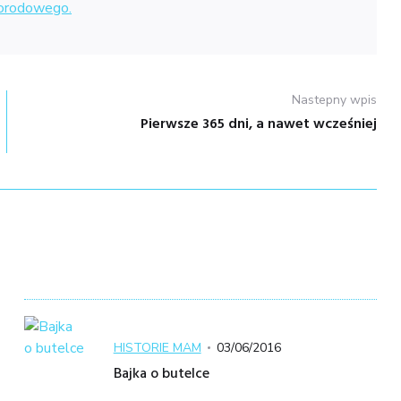
porodowego.
Nastepny wpis
Pierwsze 365 dni, a nawet wcześniej
Nastepny
wpis:
Kategoria
Posted
HISTORIE MAM
03/06/2016
on
Bajka o butelce