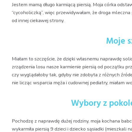
Jestem mamą długo karmiącą piersią. Moja córka odstawił
“cycoholiczką”, więc przewidywałam, że droga mleczna
od innej ciekawej strony.
Moje s
Miałam to szczęście, że dzięki własnemu naprawdę sol
zrządzenia losu nasze karmienie piersią od początku 
czy wyglądałoby tak, gdyby nie zdobyta z różnych źróde
nie licząc wsparcia męża i cudownej pediatry, miałam w
Wybory z pokole
Pochodzę z naprawdę dużej rodziny, moja kochana babcia,
wykarmiła piersią 9 dzieci i dziecko sąsiadki (mieszkali 