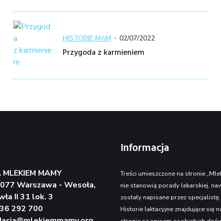
Kategoria
Posted
HISTORIE MAM
02/07/2022
on
Przygoda z karmieniem
Informacja
 MLEKIEM MAMY
Treści umieszczone na stronie „M
-077 Warszawa - Wesoła,
nie stanowią porady lekarskiej, naw
wła II 31 lok. 3
zostały napisane przez specjalistę.
536 292 700
Historie laktacyjne znajdujące się n
dacja@mlekiemmamy.org
stronie są spisem osobistych doś