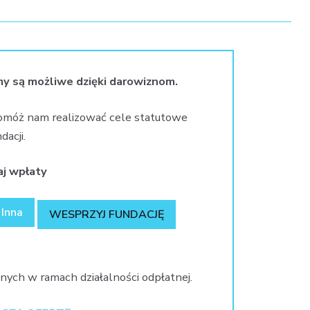
my są możliwe dzięki darowiznom.
omóż nam realizować cele statutowe
dacji.
j wpłaty
Inna
WESPRZYJ FUNDACJĘ
nych w ramach działalności odpłatnej.