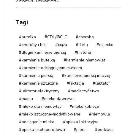
ZESPÓŁ I EKSPERCI
Tagi
butelka
CDL/IBCLC
choroba
choroby i leki
ciąża
dieta
dziecko
długie karmienie piersią
historia
karmienie butelką
karmienie niemowląt
karmienie odciągniętym mlekiem
karmienie piersią
karmienie piersią inaczej
karmienie sztuczne
laktacja
laktator
laktator elektryczny
macierzyństwo
mama
mleko dawczyni
mleko dla niemowląt
mleko kobiece
mleko sztuczne-modyfikowane
niemowlę
odciąganie mleka
opieka laktacyjna
opieka okołoporodowa
piersi
podcast