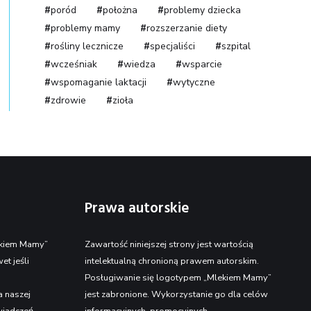
poród
położna
problemy dziecka
problemy mamy
rozszerzanie diety
rośliny lecznicze
specjaliści
szpital
wcześniak
wiedza
wsparcie
wspomaganie laktacji
wytyczne
zdrowie
zioła
Prawa autorskie
lekiem Mamy”
Zawartość niniejszej strony jest wartością
et jeśli
intelektualną chronioną prawem autorskim.
Posługiwanie się logotypem „Mlekiem Mamy”
a naszej
jest zabronione. Wykorzystanie go dla celów
wiadczeń
informacyjnych, promocyjnych –