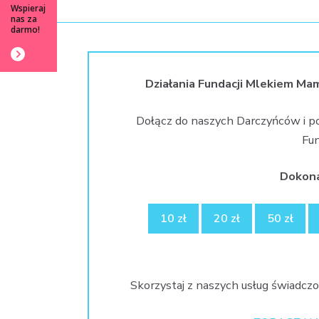
Wspieraj
nas za
darmo!
Działania Fundacji Mlekiem Ma
Dołącz do naszych Darczyńców i p
Fun
Dokona
10 zł
20 zł
50 zł
Skorzystaj z naszych usług świadczo