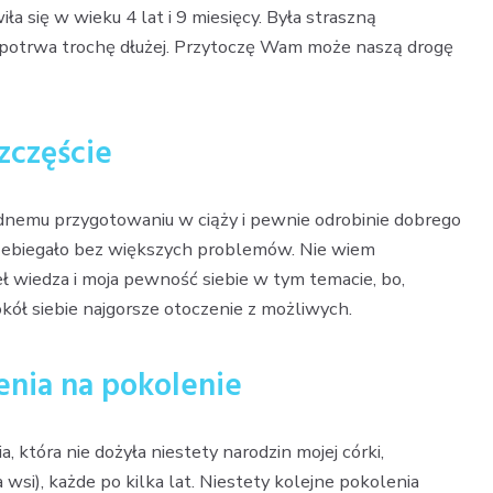
a się w wieku 4 lat i 9 miesięcy. Była straszną
 potrwa trochę dłużej. Przytoczę Wam może naszą drogę
zczęście
idnemu przygotowaniu w ciąży i pewnie odrobinie dobrego
przebiegało bez większych problemów. Nie wiem
ł wiedza i moja pewność siebie w tym temacie, bo,
okół siebie najgorsze otoczenie z możliwych.
nia na pokolenie
 która nie dożyła niestety narodzin mojej córki,
na wsi), każde po kilka lat. Niestety kolejne pokolenia