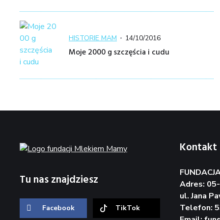
Kategoria
Posted
HISTORIE MAM
14/10/2016
on
Moje 2000 g szczęścia i cudu
Kontakt
FUNDACJA
Tu nas znajdziesz
Adres: 05
ul. Jana Pa
Telefon: 
Facebook
TikTok
Email:
fun