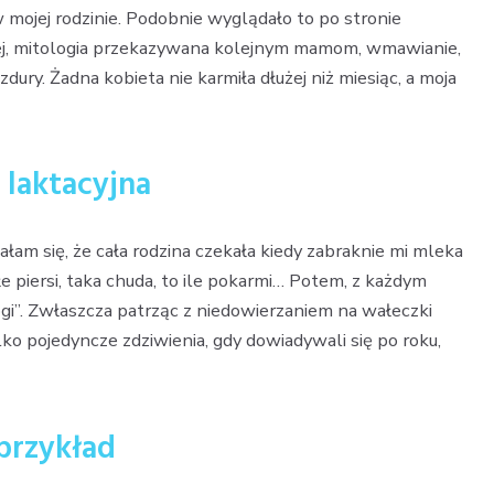
t w mojej rodzinie. Podobnie wyglądało to po stronie
znej, mitologia przekazywana kolejnym mamom, wmawianie,
ry. Żadna kobieta nie karmiła dłużej niż miesiąc, a moja
 laktacyjna
ałam się, że cała rodzina czekała kiedy zabraknie mi mleka
e piersi, taka chuda, to ile pokarmi… Potem, z każdym
ogi”. Zwłaszcza patrząc z niedowierzaniem na wałeczki
lko pojedyncze zdziwienia, gdy dowiadywali się po roku,
przykład