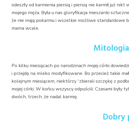
odeszły od karmienia piersią i piersią nie karmił już nik
mojego męża. Była u nas gloryfikacja mieszanki sztuc
że nie mają pokarmu i wszelkie możliwe standardowe bzdu
mama wcale.
Mitologia
Po kilku miesiącach po narodzinach mojej córki dowiedzi
i przejdę na mleko modyfikowane. Bo przecież takie mał
kolejnym miesiącem, niektórzy “zbierali szczękę z podł
mojej córki. W końcu wszyscy odpuścili. Czasami były ty
dwóch, trzech, że nadal karmię.
Dobry 