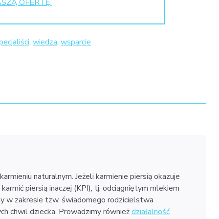
SZĄ OFERTĘ.
pecjaliści
,
wiedza
,
wsparcie
rmieniu naturalnym. Jeżeli karmienie piersią okazuje
armić piersią inaczej (KPI), tj. odciągniętym mlekiem
my w zakresie tzw. świadomego rodzicielstwa
zych chwil dziecka. Prowadzimy również
działalność