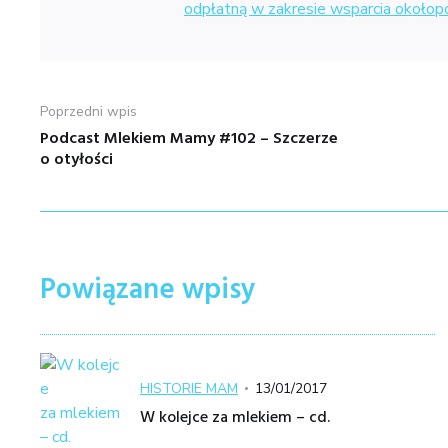
odpłatną w zakresie wsparcia około
Nawigacja
Poprzedni wpis
wpisu
Podcast Mlekiem Mamy #102 – Szczerze
Poprzedni
o otyłości
wpis:
Powiązane wpisy
Kategoria
Posted
HISTORIE MAM
13/01/2017
on
W kolejce za mlekiem – cd.