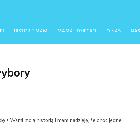
PI
HISTORIE MAM
MAMA I DZIECKO
O NAS
NAS
wybory
ę z Wami moją historią i mam nadzieję, że choć jednej