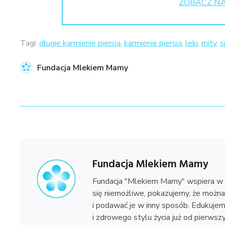
ZOBACZ NA
Tagi:
długie karmienie piersią
,
karmienie piersią
,
leki
,
mity
,
s
Fundacja Mlekiem Mamy
Fundacja Mlekiem Mamy
Fundacja "Mlekiem Mamy" wspiera w ka
się niemożliwe, pokazujemy, że można k
i podawać je w inny sposób. Edukuje
i zdrowego stylu życia już od pierws