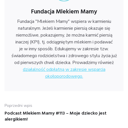
Fundacja Mlekiem Mamy
Fundacja "Mlekiem Mamy" wspiera w karmieniu
naturalnym. Jeżeli karmienie piersią okazuje się
niemożliwe, pokazujemy, że można karmić piersią
inaczej (KPI), tj. odciągniętym mlekiem i podawać
je w inny sposób. Edukujemy w zakresie tzw.
świadomego rodzicielstwa i zdrowego stylu życia już
od pierwszych chwil dziecka. Prowadzimy również
działalność odpłatną w zakresie wsparcia
okołoporodowego.
Nawigacja
Poprzedni wpis
wpisu
Podcast Mlekiem Mamy #113 – Moje dziecko jest
Poprzedni
alergikiem!
wpis: