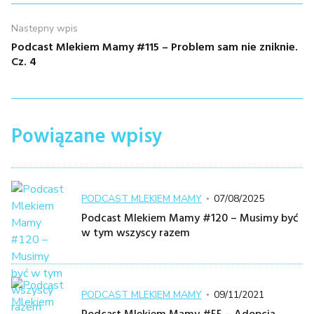
Nastepny wpis
Podcast Mlekiem Mamy #115 – Problem sam nie zniknie.
Nastepny
Cz. 4
wpis:
Powiązane wpisy
Kategoria
Posted
PODCAST MLEKIEM MAMY
07/08/2025
on
Podcast Mlekiem Mamy #120 – Musimy być
w tym wszyscy razem
Kategoria
Posted
PODCAST MLEKIEM MAMY
09/11/2021
on