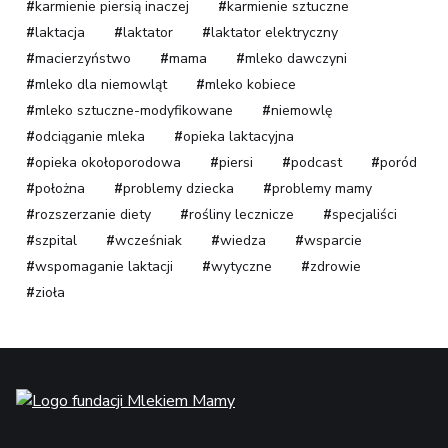
karmienie piersią inaczej
karmienie sztuczne
laktacja
laktator
laktator elektryczny
macierzyństwo
mama
mleko dawczyni
mleko dla niemowląt
mleko kobiece
mleko sztuczne-modyfikowane
niemowlę
odciąganie mleka
opieka laktacyjna
opieka okołoporodowa
piersi
podcast
poród
położna
problemy dziecka
problemy mamy
rozszerzanie diety
rośliny lecznicze
specjaliści
szpital
wcześniak
wiedza
wsparcie
wspomaganie laktacji
wytyczne
zdrowie
zioła