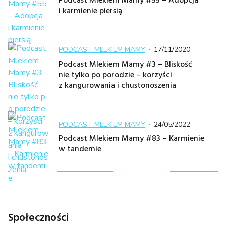
Podcast Mlekiem Mamy #55 – Adopcja
i karmienie piersią
Kategoria
Posted
PODCAST MLEKIEM MAMY
17/11/2020
on
Podcast Mlekiem Mamy #3 – Bliskość
nie tylko po porodzie – korzyści
z kangurowania i chustonoszenia
Kategoria
Posted
PODCAST MLEKIEM MAMY
24/05/2022
on
Podcast Mlekiem Mamy #83 – Karmienie
w tandemie
Społeczności