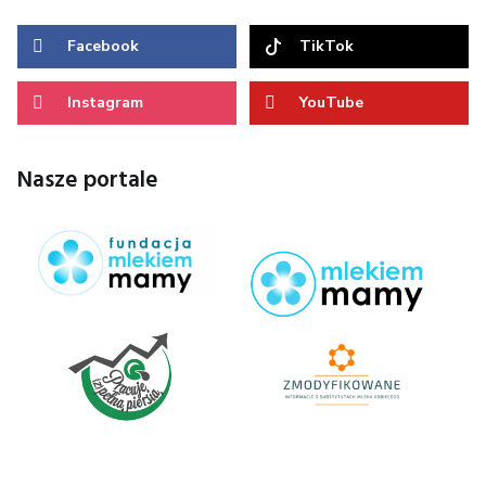
Facebook
TikTok
Instagram
YouTube
Nasze portale
Logo
Zmody
300x1