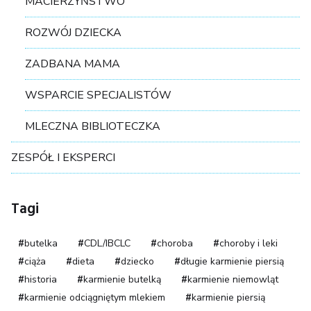
MACIERZYŃSTWO
ROZWÓJ DZIECKA
ZADBANA MAMA
WSPARCIE SPECJALISTÓW
MLECZNA BIBLIOTECZKA
ZESPÓŁ I EKSPERCI
Tagi
butelka
CDL/IBCLC
choroba
choroby i leki
ciąża
dieta
dziecko
długie karmienie piersią
historia
karmienie butelką
karmienie niemowląt
karmienie odciągniętym mlekiem
karmienie piersią