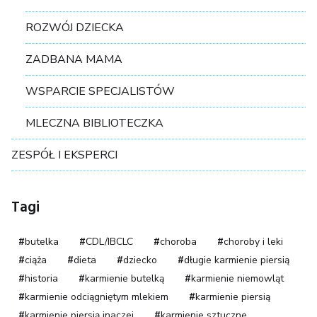
ROZWÓJ DZIECKA
ZADBANA MAMA
WSPARCIE SPECJALISTÓW
MLECZNA BIBLIOTECZKA
ZESPÓŁ I EKSPERCI
Tagi
butelka
CDL/IBCLC
choroba
choroby i leki
ciąża
dieta
dziecko
długie karmienie piersią
historia
karmienie butelką
karmienie niemowląt
karmienie odciągniętym mlekiem
karmienie piersią
karmienie piersią inaczej
karmienie sztuczne