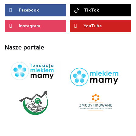
Facebook
TikTok
Instagram
YouTube
Nasze portale
Logo
Zmody
300x1