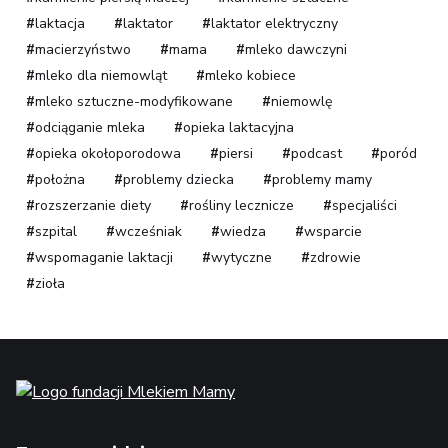
laktacja
laktator
laktator elektryczny
macierzyństwo
mama
mleko dawczyni
mleko dla niemowląt
mleko kobiece
mleko sztuczne-modyfikowane
niemowlę
odciąganie mleka
opieka laktacyjna
opieka okołoporodowa
piersi
podcast
poród
położna
problemy dziecka
problemy mamy
rozszerzanie diety
rośliny lecznicze
specjaliści
szpital
wcześniak
wiedza
wsparcie
wspomaganie laktacji
wytyczne
zdrowie
zioła