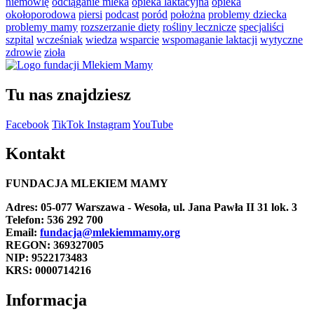
niemowlę
odciąganie mleka
opieka laktacyjna
opieka
okołoporodowa
piersi
podcast
poród
położna
problemy dziecka
problemy mamy
rozszerzanie diety
rośliny lecznicze
specjaliści
szpital
wcześniak
wiedza
wsparcie
wspomaganie laktacji
wytyczne
zdrowie
zioła
Tu nas znajdziesz
Facebook
TikTok
Instagram
YouTube
Kontakt
FUNDACJA MLEKIEM MAMY
Adres: 05-077 Warszawa - Wesoła, ul. Jana Pawła II 31 lok. 3
Telefon: 536 292 700
Email:
fundacja@mlekiemmamy.org
REGON: 369327005
NIP: 9522173483
KRS: 0000714216
Informacja