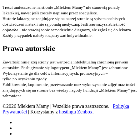
Treści umieszczone na stronie „Mlekiem Mamy” nie stanowią porady
lekarskiej, nawet jeśli zostały napisane przez specjalistę.
Historie laktacyjne znajdujące się na naszej stronie są spisem osobistych
doświadczeń matek i nie są poradą medyczną. Jeśli zauważysz zbieżność
objawów – nie stawiaj sobie samodzielnie diagnozy, ale zgłoś się do lekarza.
Każdy przypadek należy rozpatrywać indywidualnie.
Prawa autorskie
Zawartość niniejszej strony jest wartością intelektualną chronioną prawem
autorskim. Posługiwanie się logotypem „Mlekiem Mamy” jest zabronione.
Wykorzystanie go dla celów informacyjnych, promocyjnych –
tylko po uzyskaniu zgody.
Publikowanie, kopiowanie, przetwarzanie oraz wykorzystanie zdjęć oraz treści
znajdujących się na stronie bez wiedzy i zgody Fundacji „Mlekiem Mamy” jest
zabronione.
©2026 Mlekiem Mamy | Wszelkie prawa zastrzeżone. |
Polityka
Prywatności
| Korzystamy z
hostingu Zenbox
.
Facebook
Instagram
TikTok