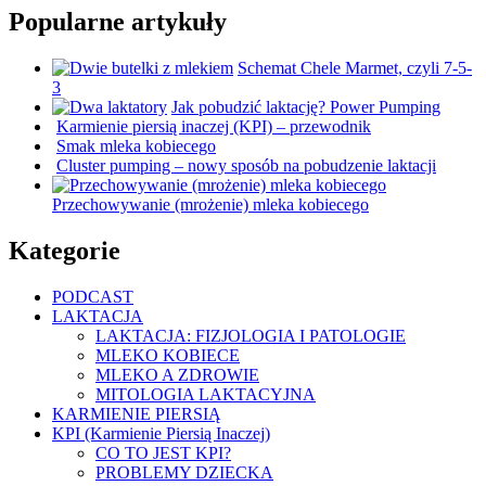
Popularne artykuły
Schemat Chele Marmet, czyli 7-5-
3
Jak pobudzić laktację? Power Pumping
Karmienie piersią inaczej (KPI) – przewodnik
Smak mleka kobiecego
Cluster pumping – nowy sposób na pobudzenie laktacji
Przechowywanie (mrożenie) mleka kobiecego
Kategorie
PODCAST
LAKTACJA
LAKTACJA: FIZJOLOGIA I PATOLOGIE
MLEKO KOBIECE
MLEKO A ZDROWIE
MITOLOGIA LAKTACYJNA
KARMIENIE PIERSIĄ
KPI (Karmienie Piersią Inaczej)
CO TO JEST KPI?
PROBLEMY DZIECKA