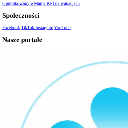
size
Nawigacja
Opublikowany w
Mama KPI na wakacjach
wpisu
Społeczności
Facebook
TikTok
Instagram
YouTube
Nasze portale