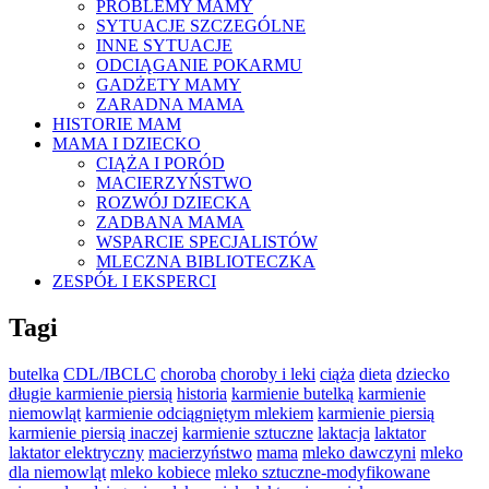
PROBLEMY MAMY
SYTUACJE SZCZEGÓLNE
INNE SYTUACJE
ODCIĄGANIE POKARMU
GADŻETY MAMY
ZARADNA MAMA
HISTORIE MAM
MAMA I DZIECKO
CIĄŻA I PORÓD
MACIERZYŃSTWO
ROZWÓJ DZIECKA
ZADBANA MAMA
WSPARCIE SPECJALISTÓW
MLECZNA BIBLIOTECZKA
ZESPÓŁ I EKSPERCI
Tagi
butelka
CDL/IBCLC
choroba
choroby i leki
ciąża
dieta
dziecko
długie karmienie piersią
historia
karmienie butelką
karmienie
niemowląt
karmienie odciągniętym mlekiem
karmienie piersią
karmienie piersią inaczej
karmienie sztuczne
laktacja
laktator
laktator elektryczny
macierzyństwo
mama
mleko dawczyni
mleko
dla niemowląt
mleko kobiece
mleko sztuczne-modyfikowane