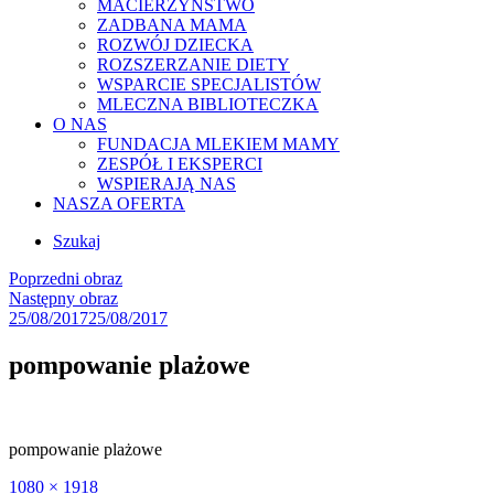
MACIERZYŃSTWO
ZADBANA MAMA
ROZWÓJ DZIECKA
ROZSZERZANIE DIETY
WSPARCIE SPECJALISTÓW
MLECZNA BIBLIOTECZKA
O NAS
FUNDACJA MLEKIEM MAMY
ZESPÓŁ I EKSPERCI
WSPIERAJĄ NAS
NASZA OFERTA
Szukaj
Poprzedni obraz
Następny obraz
Posted
25/08/2017
25/08/2017
on
pompowanie plażowe
pompowanie plażowe
Full
1080 × 1918