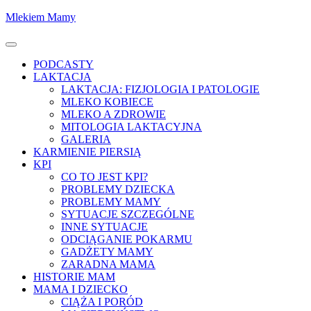
Skocz
Mlekiem Mamy
do
treści
Menu
PODCASTY
LAKTACJA
LAKTACJA: FIZJOLOGIA I PATOLOGIE
MLEKO KOBIECE
MLEKO A ZDROWIE
MITOLOGIA LAKTACYJNA
GALERIA
KARMIENIE PIERSIĄ
KPI
CO TO JEST KPI?
PROBLEMY DZIECKA
PROBLEMY MAMY
SYTUACJE SZCZEGÓLNE
INNE SYTUACJE
ODCIĄGANIE POKARMU
GADŻETY MAMY
ZARADNA MAMA
HISTORIE MAM
MAMA I DZIECKO
CIĄŻA I PORÓD