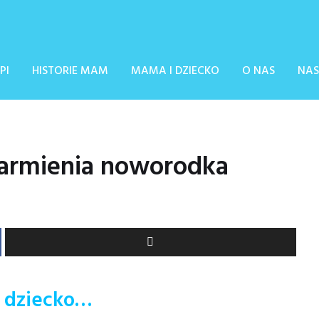
PI
HISTORIE MAM
MAMA I DZIECKO
O NAS
NAS
karmienia noworodka
ę dziecko…