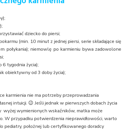
cznego karmienia
y);
);
zystawiać dziecko do piersi;
karmu (min. 10 minut z jednej piersi, serie składające się
sem połykania); niemowlę po karmieniu bywa zadowolone
i;
6 tygodnia życia);
k obiektywny od 3 doby życia);
nice karmienia nie ma potrzeby przeprowadzania
nej intuicji. 😉 Jeśli jednak w pierwszych dobach życia
ocy wyżej wymienionych wskaźników, matka może
wo. W przypadku potwierdzenia nieprawidłowości, warto
do pediatry, położnej lub certyfikowanego doradcy