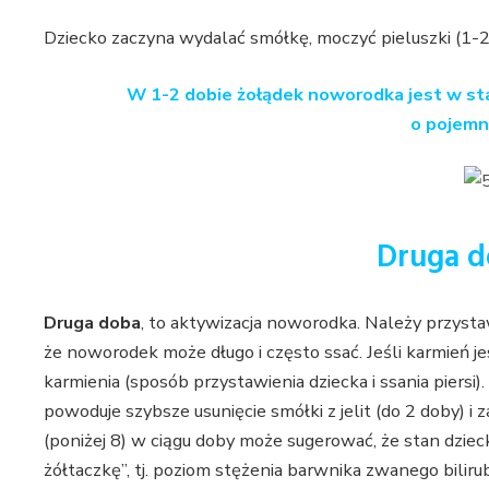
Dziecko zaczyna wydalać smółkę, moczyć pieluszki (1-2
W 1-2 dobie żołądek noworodka jest w st
o pojemn
Druga d
Druga doba
, to aktywizacja noworodka. Należy przystawi
że noworodek może długo i często ssać. Jeśli karmień j
karmienia (sposób przystawienia dziecka i ssania piers
powoduje szybsze usunięcie smółki z jelit (do 2 doby) i z
(poniżej 8) w ciągu doby może sugerować, że stan dzieck
żółtaczkę”, tj. poziom stężenia barwnika zwanego bilir