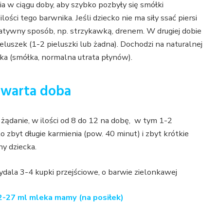
a w ciągu doby, aby szybko pozbyły się smółki
ci tego barwnika. Jeśli dziecko nie ma siły ssać piersi
tywny sposób, np. strzykawką, drenem. W drugiej dobie
uszek (1-2 pieluszki lub żadna). Dochodzi na naturalnej
ka (smółka, normalna utrata płynów).
czwarta doba
żądanie, w ilości od 8 do 12 na dobę, w tym 1-2
 zbyt długie karmienia (pow. 40 minut) i zbyt krótkie
y dziecka.
ydala 3-4 kupki przejściowe, o barwie zielonkawej
-27 ml mleka mamy (na posiłek)