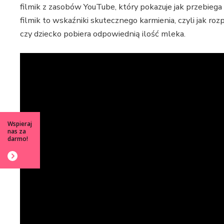
filmik z zasobów YouTube, który pokazuje jak przebiega p
filmik to wskaźniki skutecznego karmienia, czyli jak r
czy dziecko pobiera odpowiednią ilość mleka.
Wspieraj
nas za
darmo!