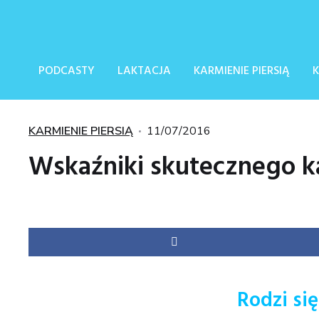
PODCASTY
LAKTACJA
KARMIENIE PIERSIĄ
K
Kategorie
Posted
KARMIENIE PIERSIĄ
11/07/2016
on
Wskaźniki skutecznego 
Rodzi si