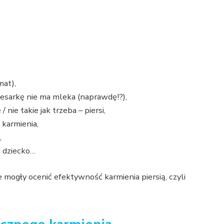
mat),
cesarkę nie ma mleka (naprawdę!?),
/ nie takie jak trzeba – piersi,
 karmienia,
,
ć dziecko…
 mogły ocenić efektywność karmienia piersią, czyli