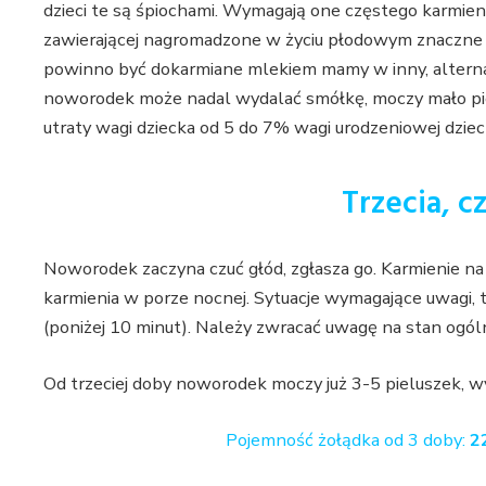
dzieci te są śpiochami. Wymagają one częstego karmieni
zawierającej nagromadzone w życiu płodowym znaczne iloś
powinno być dokarmiane mlekiem mamy w inny, alterna
noworodek może nadal wydalać smółkę, moczy mało piel
utraty wagi dziecka od 5 do 7% wagi urodzeniowej dziec
Trzecia, 
Noworodek zaczyna czuć głód, zgłasza go. Karmienie na 
karmienia w porze nocnej. Sytuacje wymagające uwagi, to
(poniżej 10 minut). Należy zwracać uwagę na stan ogóln
Od trzeciej doby noworodek moczy już 3-5 pieluszek, w
Pojemność żołądka od 3 doby:
22