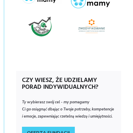
Logo
Zmodyfik
300x167
CZY WIESZ, ŻE UDZIELAMY
PORAD INDYWIDUALNYCH?
Ty wybierasz swój cel - my pomagamy
Ci go osiągnąć dbając o Twoje potrzeby, kompetencje
i emocje, zapewniając rzetelną wiedzę i umiejętności.
OFERTA FUNDACJI