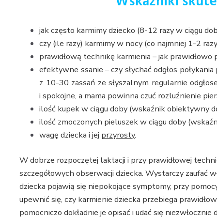
Wskaźniki skute
jak często karmimy dziecko (8-12 razy w ciągu dob
czy (ile razy) karmimy w nocy (co najmniej 1-2 razy
prawidłową technikę karmienia – jak prawidłowo pr
efektywne ssanie – czy słychać odgłos połykania po
z 10-30 zassań ze słyszalnym regularnie odgło
i spokojne, a mama powinna czuć rozluźnienie piers
ilość kupek w ciągu doby (wskaźnik obiektywny do 
ilość zmoczonych pieluszek w ciągu doby (wskaźni
wagę dziecka i jej
przyrosty
.
W dobrze rozpoczętej laktacji i przy prawidłowej tech
szczegółowych obserwacji dziecka. Wystarczy zaufać włas
dziecka pojawią się niepokojące symptomy, przy pom
upewnić się, czy karmienie dziecka przebiega prawidło
pomocniczo dokładnie je opisać i udać się niezwłocznie 