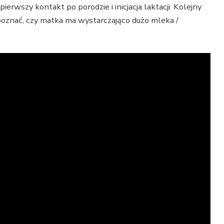
ierwszy kontakt po porodzie i inicjacja laktacji. Kolejny
ozpoznać, czy matka ma wystarczająco dużo mleka /