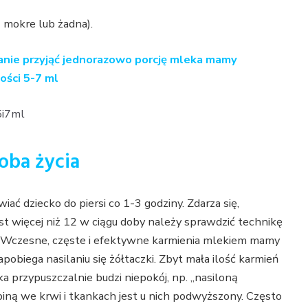
 mokre lub żadna).
anie przyjąć jednorazowo porcję mleka mamy
ości 5-7 ml
oba życia
ać dziecko do piersi co 1-3 godziny. Zdarza się,
est więcej niż 12 w ciągu doby należy sprawdzić technikę
i). Wczesne, częste i efektywne karmienia mlekiem mamy
apobiega nasilaniu się żółtaczki. Zbyt mała ilość karmień
a przypuszczalnie budzi niepokój, np. „nasiloną
ubiną we krwi i tkankach jest u nich podwyższony. Często