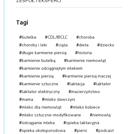
ZESPÓŁ I EKSPERCI
Tagi
butelka
CDL/IBCLC
choroba
choroby i leki
ciąża
dieta
dziecko
długie karmienie piersią
historia
karmienie butelką
karmienie niemowląt
karmienie odciągniętym mlekiem
karmienie piersią
karmienie piersią inaczej
karmienie sztuczne
laktacja
laktator
laktator elektryczny
macierzyństwo
mama
mleko dawczyni
mleko dla niemowląt
mleko kobiece
mleko sztuczne-modyfikowane
niemowlę
odciąganie mleka
opieka laktacyjna
opieka okołoporodowa
piersi
podcast