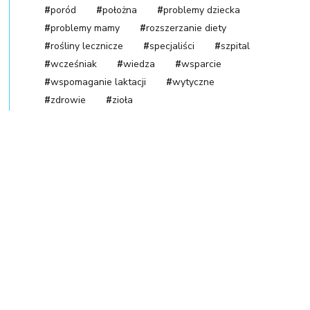
poród
położna
problemy dziecka
problemy mamy
rozszerzanie diety
rośliny lecznicze
specjaliści
szpital
wcześniak
wiedza
wsparcie
wspomaganie laktacji
wytyczne
zdrowie
zioła