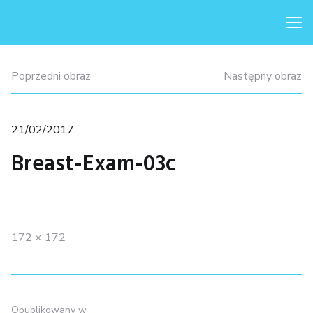
Me
Poprzedni obraz
Następny obraz
Posted
21/02/2017
on
Breast-Exam-03c
Full
172 × 172
size
Nawigacja
Opublikowany w