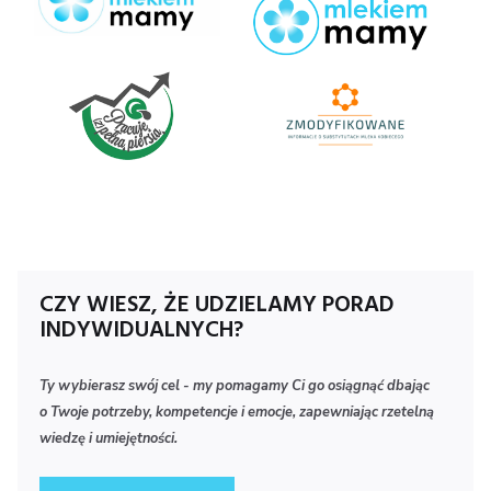
Logo
Zmody
300x1
CZY WIESZ, ŻE UDZIELAMY PORAD
INDYWIDUALNYCH?
Ty wybierasz swój cel - my pomagamy Ci go osiągnąć dbając
o Twoje potrzeby, kompetencje i emocje, zapewniając rzetelną
wiedzę i umiejętności.