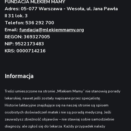
FUNDACJA MLEKIEM MAMY
Adres: 05-077 Warszawa - Wesoła, ul. Jana Pawła
II 31 lok. 3
Telefon: 536 292 700
Email:
fundacja@mlekiemmamy.org
REGON: 369327005
NIP: 9522173483
KRS: 0000714216
Informacja
Treści umieszczone na stronie „Mlekiem Mamy” nie stanowią porady
lekarskiej, nawet jeśli zostały napisane przez specjalistę.
Historie laktacyjne znajdujące się na naszej stronie są spisem
osobistych doświadczeń matek i nie są poradą medyczną. Jeśli
zauważysz zbieżność objawów – nie stawiaj sobie samodzielnie
diagnozy, ale zgłoś się do lekarza. Każdy przypadek należy