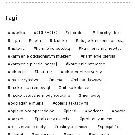
Tagi
butelka
CDL/IBCLC
choroba
choroby i leki
ciąża
dieta
dziecko
długie karmienie piersią
historia
karmienie butelką
karmienie niemowląt
karmienie odciągniętym mlekiem
karmienie piersią
karmienie piersią inaczej
karmienie sztuczne
laktacja
laktator
laktator elektryczny
macierzyństwo
mama
mleko dawczyni
mleko dla niemowląt
mleko kobiece
mleko sztuczne-modyfikowane
niemowlę
odciąganie mleka
opieka laktacyjna
opieka okołoporodowa
piersi
podcast
poród
położna
problemy dziecka
problemy mamy
rozszerzanie diety
rośliny lecznicze
specjaliści
szpital
wcześniak
wiedza
wsparcie