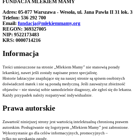
FUNDACJA MLEKIEM MAMY
Adres: 05-077 Warszawa - Wesoła, ul. Jana Pawła II 31 lok. 3
Telefon: 536 292 700
Email:
fundacja@mlekiemmamy.org
REGON: 369327005
NIP: 9522173483
KRS: 0000714216
Informacja
Treści umieszczone na stronie „Mlekiem Mamy” nie stanowią porady
lekarskiej, nawet jeśli zostały napisane przez specjalistę.
Historie laktacyjne znajdujące się na naszej stronie są spisem osobistych
doświadczeń matek i nie są poradą medyczną. Jeśli zauważysz zbieżność
objawów – nie stawiaj sobie samodzielnie diagnozy, ale zgłoś się do lekarza.
Każdy przypadek należy rozpatrywać indywidualnie.
Prawa autorskie
Zawartość niniejszej strony jest wartością intelektualną chronioną prawem
autorskim. Posługiwanie się logotypem „Mlekiem Mamy” jest zabronione.
Wykorzystanie go dla celów informacyjnych, promocyjnych –
tylko po uzyskaniu zgody.