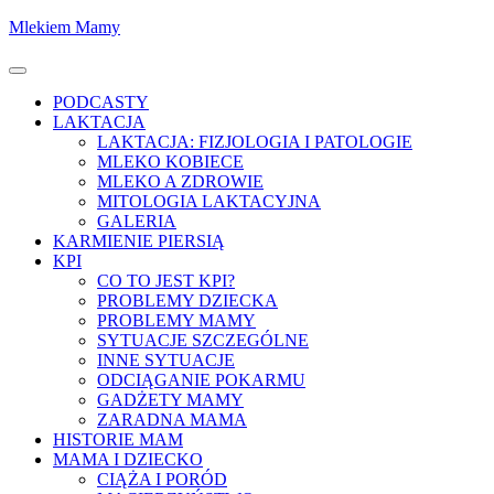
Skocz
Mlekiem Mamy
do
treści
Menu
PODCASTY
LAKTACJA
LAKTACJA: FIZJOLOGIA I PATOLOGIE
MLEKO KOBIECE
MLEKO A ZDROWIE
MITOLOGIA LAKTACYJNA
GALERIA
KARMIENIE PIERSIĄ
KPI
CO TO JEST KPI?
PROBLEMY DZIECKA
PROBLEMY MAMY
SYTUACJE SZCZEGÓLNE
INNE SYTUACJE
ODCIĄGANIE POKARMU
GADŻETY MAMY
ZARADNA MAMA
HISTORIE MAM
MAMA I DZIECKO
CIĄŻA I PORÓD