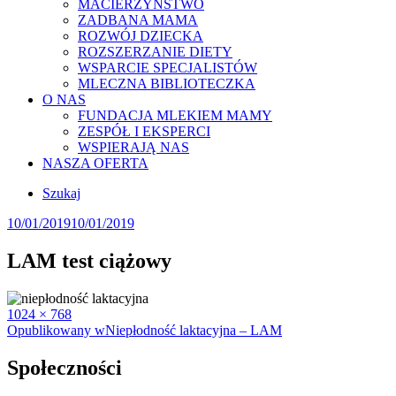
MACIERZYŃSTWO
ZADBANA MAMA
ROZWÓJ DZIECKA
ROZSZERZANIE DIETY
WSPARCIE SPECJALISTÓW
MLECZNA BIBLIOTECZKA
O NAS
FUNDACJA MLEKIEM MAMY
ZESPÓŁ I EKSPERCI
WSPIERAJĄ NAS
NASZA OFERTA
Szukaj
Posted
10/01/2019
10/01/2019
on
LAM test ciążowy
Full
1024 × 768
size
Nawigacja
Opublikowany w
Niepłodność laktacyjna – LAM
wpisu
Społeczności