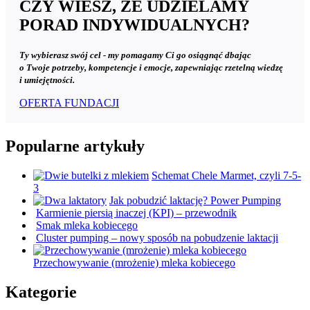
CZY WIESZ, ŻE UDZIELAMY
PORAD INDYWIDUALNYCH?
Ty wybierasz swój cel - my pomagamy Ci go osiągnąć dbając
o Twoje potrzeby, kompetencje i emocje, zapewniając rzetelną wiedzę
i umiejętności.
OFERTA FUNDACJI
Popularne artykuły
Schemat Chele Marmet, czyli 7-5-
3
Jak pobudzić laktację? Power Pumping
Karmienie piersią inaczej (KPI) – przewodnik
Smak mleka kobiecego
Cluster pumping – nowy sposób na pobudzenie laktacji
Przechowywanie (mrożenie) mleka kobiecego
Kategorie