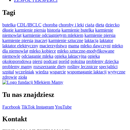
ZESPÓŁ I EKSPERCI
Tagi
butelka
CDL/IBCLC
choroba
choroby i leki
ciąża
dieta
dziecko
długie karmienie piersią
historia
karmienie butelką
karmienie
niemowląt
karmienie odciągniętym mlekiem
karmienie piersią
karmienie piersią inaczej
karmienie sztuczne
laktacja
laktator
laktator elektryczny
macierzyństwo
mama
mleko dawczyni
mleko
dla niemowląt
mleko kobiece
mleko sztuczne-modyfikowane
niemowlę
odciąganie mleka
opieka laktacyjna
opieka
okołoporodowa
piersi
podcast
poród
położna
problemy dziecka
problemy mamy
rozszerzanie diety
rośliny lecznicze
specjaliści
szpital
wcześniak
wiedza
wsparcie
wspomaganie laktacji
wytyczne
zdrowie
zioła
Tu nas znajdziesz
Facebook
TikTok
Instagram
YouTube
Kontakt