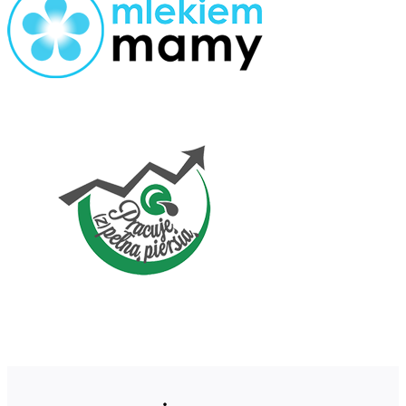
Logo
Zmodyfikowane
300x167.png