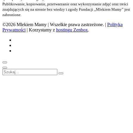
Publikowanie, kopiowanie, przetwarzanie oraz wykorzystanie zdjęć oraz treści
znajdujących się na stronie bez wiedzy i zgody Fundacji „Mlekiem Mamy” jest
zabronione.
©2026 Mlekiem Mamy | Wszelkie prawa zastrzeżone. |
Polityka
Prywatności
| Korzystamy z
hostingu Zenbox
.
Facebook
Instagram
TikTok
Przewiń
na
Zamknij
Szukaj:
górę
Szukaj