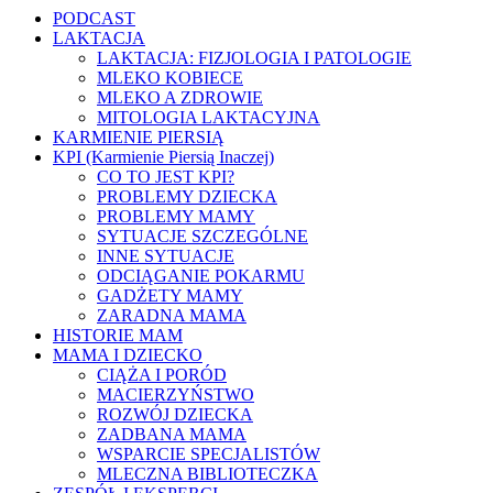
PODCAST
LAKTACJA
LAKTACJA: FIZJOLOGIA I PATOLOGIE
MLEKO KOBIECE
MLEKO A ZDROWIE
MITOLOGIA LAKTACYJNA
KARMIENIE PIERSIĄ
KPI (Karmienie Piersią Inaczej)
CO TO JEST KPI?
PROBLEMY DZIECKA
PROBLEMY MAMY
SYTUACJE SZCZEGÓLNE
INNE SYTUACJE
ODCIĄGANIE POKARMU
GADŻETY MAMY
ZARADNA MAMA
HISTORIE MAM
MAMA I DZIECKO
CIĄŻA I PORÓD
MACIERZYŃSTWO
ROZWÓJ DZIECKA
ZADBANA MAMA
WSPARCIE SPECJALISTÓW
MLECZNA BIBLIOTECZKA