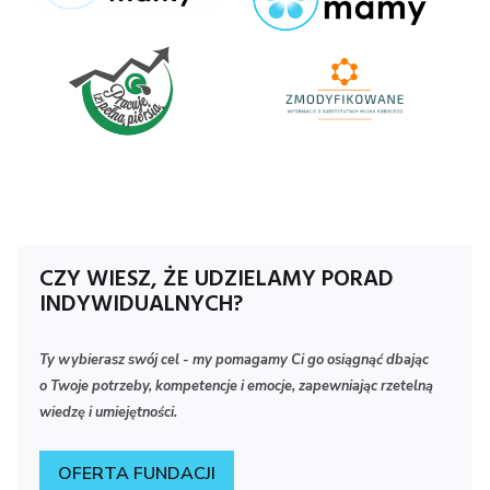
Logo
Zmody
300x1
CZY WIESZ, ŻE UDZIELAMY PORAD
INDYWIDUALNYCH?
Ty wybierasz swój cel - my pomagamy Ci go osiągnąć dbając
o Twoje potrzeby, kompetencje i emocje, zapewniając rzetelną
wiedzę i umiejętności.
OFERTA FUNDACJI