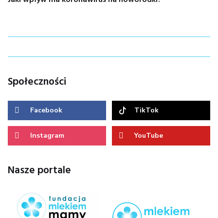
wpisu
Jaki wpływ ma koronawirus na noworodki?
Społeczności
Facebook
TikTok
Instagram
YouTube
Nasze portale