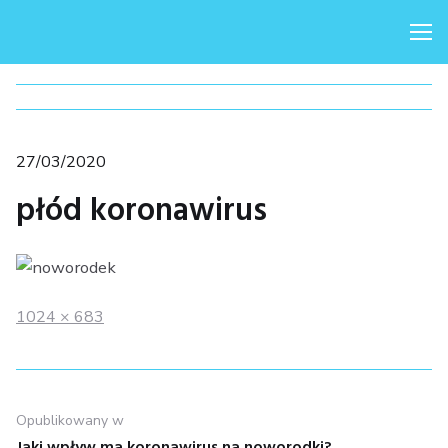
Me
Posted
27/03/2020
on
płód koronawirus
Full
1024 × 683
size
Nawigacja
Opublikowany w