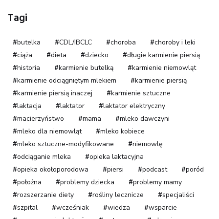
Tagi
butelka
CDL/IBCLC
choroba
choroby i leki
ciąża
dieta
dziecko
długie karmienie piersią
historia
karmienie butelką
karmienie niemowląt
karmienie odciągniętym mlekiem
karmienie piersią
karmienie piersią inaczej
karmienie sztuczne
laktacja
laktator
laktator elektryczny
macierzyństwo
mama
mleko dawczyni
mleko dla niemowląt
mleko kobiece
mleko sztuczne-modyfikowane
niemowlę
odciąganie mleka
opieka laktacyjna
opieka okołoporodowa
piersi
podcast
poród
położna
problemy dziecka
problemy mamy
rozszerzanie diety
rośliny lecznicze
specjaliści
szpital
wcześniak
wiedza
wsparcie