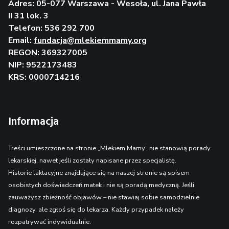
Adres: 05-077 Warszawa - Wesoła, ul. Jana Pawła
II 31 lok. 3
Telefon: 536 292 700
Email:
fundacja@mlekiemmamy.org
REGON: 369327005
NIP: 9522173483
KRS: 0000714216
Informacja
Treści umieszczone na stronie „Mlekiem Mamy” nie stanowią porady
lekarskiej, nawet jeśli zostały napisane przez specjalistę.
Historie laktacyjne znajdujące się na naszej stronie są spisem
osobistych doświadczeń matek i nie są poradą medyczną. Jeśli
zauważysz zbieżność objawów – nie stawiaj sobie samodzielnie
diagnozy, ale zgłoś się do lekarza. Każdy przypadek należy
rozpatrywać indywidualnie.