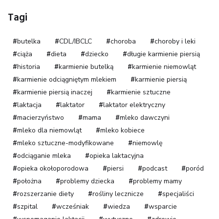
Tagi
butelka
CDL/IBCLC
choroba
choroby i leki
ciąża
dieta
dziecko
długie karmienie piersią
historia
karmienie butelką
karmienie niemowląt
karmienie odciągniętym mlekiem
karmienie piersią
karmienie piersią inaczej
karmienie sztuczne
laktacja
laktator
laktator elektryczny
macierzyństwo
mama
mleko dawczyni
mleko dla niemowląt
mleko kobiece
mleko sztuczne-modyfikowane
niemowlę
odciąganie mleka
opieka laktacyjna
opieka okołoporodowa
piersi
podcast
poród
położna
problemy dziecka
problemy mamy
rozszerzanie diety
rośliny lecznicze
specjaliści
szpital
wcześniak
wiedza
wsparcie