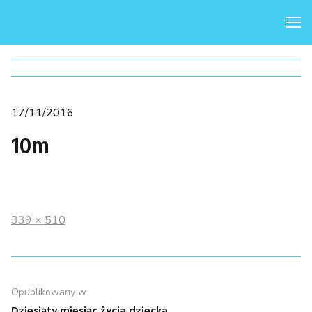
Me
Posted
17/11/2016
on
10m
Full
339 × 510
size
Nawigacja
Opublikowany w
Dziesiąty miesiąc życia dziecka