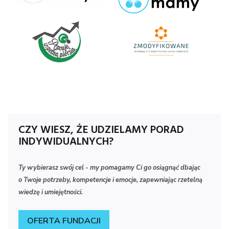
Logo
Zmody
300x1
CZY WIESZ, ŻE UDZIELAMY PORAD
INDYWIDUALNYCH?
Ty wybierasz swój cel - my pomagamy Ci go osiągnąć dbając
o Twoje potrzeby, kompetencje i emocje, zapewniając rzetelną
wiedzę i umiejętności.
OFERTA FUNDACJI