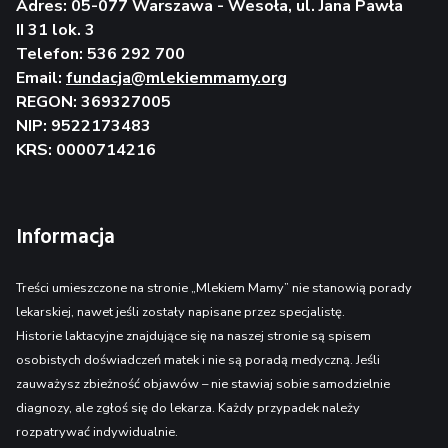
Adres: 05-077 Warszawa - Wesoła, ul. Jana Pawła
II 31 lok. 3
Telefon: 536 292 700
Email:
fundacja@mlekiemmamy.org
REGON: 369327005
NIP: 9522173483
KRS: 0000714216
Informacja
Treści umieszczone na stronie „Mlekiem Mamy” nie stanowią porady
lekarskiej, nawet jeśli zostały napisane przez specjalistę.
Historie laktacyjne znajdujące się na naszej stronie są spisem
osobistych doświadczeń matek i nie są poradą medyczną. Jeśli
zauważysz zbieżność objawów – nie stawiaj sobie samodzielnie
diagnozy, ale zgłoś się do lekarza. Każdy przypadek należy
rozpatrywać indywidualnie.